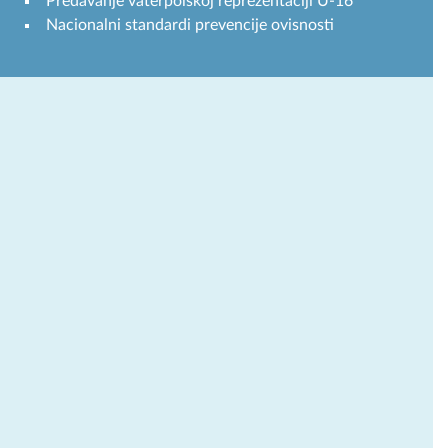
Predavanje vaterpolskoj reprezentaciji U-16
Nacionalni standardi prevencije ovisnosti