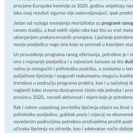
procjene Europske komisije za 2020. godinu smještaju nas n
Iako ovaj rezultat sigurno nije zadovoljavajući, ipak pred
Jedan od razloga smanjenja mortaliteta su
programi ranog
ranom stadiju, a kod nekih sijela raka kao što su vrat mate
uklanjanjem prekanceroznih promjena. Liječenje potrebno u
manje posljedica nego ono koje se provodi u kasnijem stadi
Uz provođenje programa ranog otkrivanja, potrebno je i sv
ono s najmanje posljedica i s najvećom šansom za što
duži
važno je omogućiti i psihološku podršku, a osobama u termi
palijativno liječenje i osigurati maksimalnu moguću kvalit
trendove u području programa probira, kao i u načelnoj do
naglasiti kako stvarna dostupnost često nije jednaka i pra
prosincu 2020., navodi aktivnosti i mjere koje je potrebno 
Rak i nakon uspješnog završetka liječenja utječe na život os
psihološke posljedice, gubitak posla i utjecaj na ekonomsk
navedenim područjima potrebno preživjelima pružiti podršku
učinaka liječenja na zdravlje, kao i adekvatan način daljnje