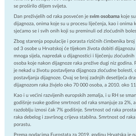
se proširilo diljem svijeta.
Dan preživjelih od raka posvećen je
svim osobama
koje su
dijagnoza, onima koje su u procesu liječenja, kao i onima k
sjećamo se i svih onih koji su preminuli od zloćudnih boles
Zbog starenja populacije i porasta rizičnih čimbenika broj
od 3 osobe u Hrvatskoj će tijekom života dobiti dijagnozu 
mnoga sijela, napredak u dijagnostici i liječenju zloćudnih
osoba koje nakon dijagnoze raka prežive dugi niz godina. 
je nekad u životu postavljena dijagnoza zloćudne bolesti, 
postavljanja dijagnoze. Ovaj se broj zadnjih desetljeća dr
dijagnozom raka živjelo oko 70 000 osoba, a 2010. oko 110
Kao i u većini razvijenih europskih zemalja, i u RH se sma
godišnje svake godine smrtnost od raka smanjuje za 2%, a
razdoblju iznosi čak 7% godišnje. Smrtnost od raka prosta
raka debelog i završnog crijeva stabilna. Smrtnost od rak
porastu.
Prema podacima Eurostata za 2019. godinu Hrvatska je na