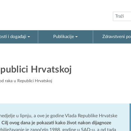
sti i događaji
Publikacije
Zdravstveni po
epublici Hrvatskoj
od raka u Republici Hrvatskoj
nedjelje u lipnju, a ove je godine Vlada Republike Hrvatske
.
Cilj ovog dana je pokazati kako život nakon dijagnoze
Obilježavanje je započelo 1988. godine u SAD-u, a od tada