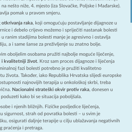
a nešto niže, 4. mjesto (iza Slovačke, Poljske i Mađarske).
stavlja pomak u pravom smjeru.
 otkrivanja raka
, koji omogućuju postavljanje dijagnoze u
rnice i debelo crijevo možemo i spriječiti nastanak bolesti
 ranim stadijima bolesti manje je agresivno i ostavlja
ju, a i same šanse za preživljenje su znatno bolje.
im oboljelim osobama pružiti najbolje moguće liječenje,
 i kvalitetniji život
. Kroz sam proces dijagnoze i liječenja
nalnoj fazi bolesti potrebno je pružiti kvalitetno
etu života. Također, iako Republika Hrvatska slijedi europske
stupnosti najnovijih terapija u onkološkoj skrbi, treba
vična.
Nacionalni strateški okvir protiv raka
, donesen u
poduzeti kako bi se situacija poboljšala.
obe i njenih bližnjih. Fizičke posljedice liječenja,
u sigurnost, strah od povratka bolesti – u svim je
, osigurati daljnje terapije u cilju ublažavanja negativnih
g praćenja i pretraga.