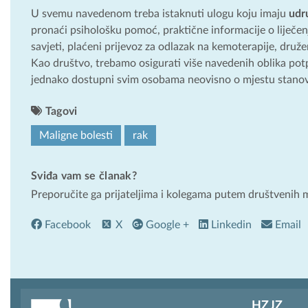
U svemu navedenom treba istaknuti ulogu koju imaju
udr
pronaći psihološku pomoć, praktične informacije o liječe
savjeti, plaćeni prijevoz za odlazak na kemoterapije, druže
Kao društvo, trebamo osigurati više navedenih oblika potp
jednako dostupni svim osobama neovisno o mjestu stano
Tagovi
Maligne bolesti
rak
Sviđa vam se članak?
Preporučite ga prijateljima i kolegama putem društvenih 
Facebook
X
Google +
Linkedin
Email
HZJZ