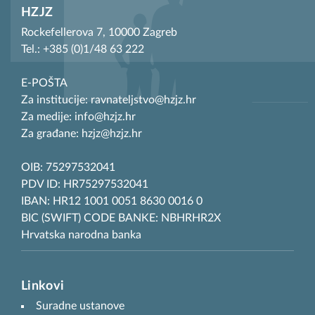
HZJZ
Rockefellerova 7, 10000 Zagreb
Tel.: +385 (0)1/48 63 222
E-POŠTA
Za institucije: ravnateljstvo@hzjz.hr
Za medije: info@hzjz.hr
Za građane: hzjz@hzjz.hr
OIB: 75297532041
PDV ID: HR75297532041
IBAN: HR12 1001 0051 8630 0016 0
BIC (SWIFT) CODE BANKE: NBHRHR2X
Hrvatska narodna banka
Linkovi
Suradne ustanove