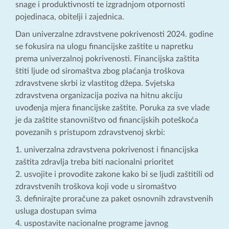
snage i produktivnosti te izgradnjom otpornosti
pojedinaca, obitelji i zajednica.
Dan univerzalne zdravstvene pokrivenosti 2024. godine
se fokusira na ulogu financijske zaštite u napretku
prema univerzalnoj pokrivenosti. Financijska zaštita
štiti ljude od siromaštva zbog plaćanja troškova
zdravstvene skrbi iz vlastitog džepa. Svjetska
zdravstvena organizacija poziva na hitnu akciju
uvođenja mjera financijske zaštite. Poruka za sve vlade
je da zaštite stanovništvo od financijskih poteškoća
povezanih s pristupom zdravstvenoj skrbi:
univerzalna zdravstvena pokrivenost i financijska
zaštita zdravlja treba biti nacionalni prioritet
usvojite i provodite zakone kako bi se ljudi zaštitili od
zdravstvenih troškova koji vode u siromaštvo
definirajte proračune za paket osnovnih zdravstvenih
usluga dostupan svima
uspostavite nacionalne programe javnog