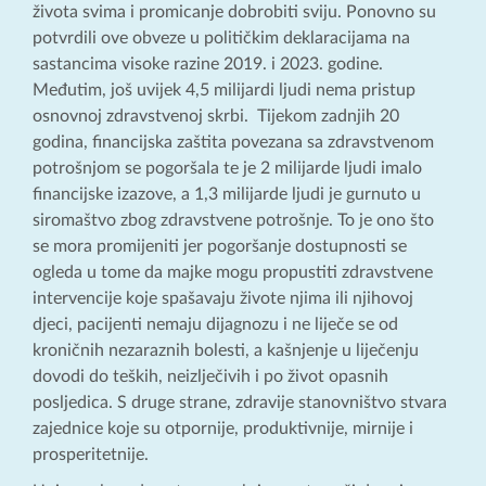
života svima i promicanje dobrobiti sviju. Ponovno su
potvrdili ove obveze u političkim deklaracijama na
sastancima visoke razine 2019. i 2023. godine.
Međutim, još uvijek 4,5 milijardi ljudi nema pristup
osnovnoj zdravstvenoj skrbi. Tijekom zadnjih 20
godina, financijska zaštita povezana sa zdravstvenom
potrošnjom se pogoršala te je 2 milijarde ljudi imalo
financijske izazove, a 1,3 milijarde ljudi je gurnuto u
siromaštvo zbog zdravstvene potrošnje. To je ono što
se mora promijeniti jer pogoršanje dostupnosti se
ogleda u tome da majke mogu propustiti zdravstvene
intervencije koje spašavaju živote njima ili njihovoj
djeci, pacijenti nemaju dijagnozu i ne liječe se od
kroničnih nezaraznih bolesti, a kašnjenje u liječenju
dovodi do teških, neizlječivih i po život opasnih
posljedica. S druge strane, zdravije stanovništvo stvara
zajednice koje su otpornije, produktivnije, mirnije i
prosperitetnije.