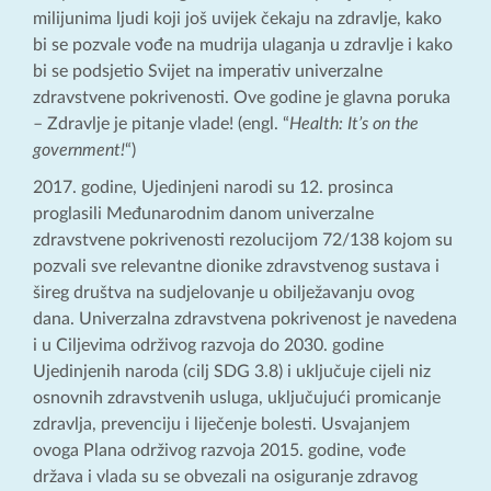
milijunima ljudi koji još uvijek čekaju na zdravlje, kako
bi se pozvale vođe na mudrija ulaganja u zdravlje i kako
bi se podsjetio Svijet na imperativ univerzalne
zdravstvene pokrivenosti. Ove godine je glavna poruka
– Zdravlje je pitanje vlade! (engl. “
Health: It’s on the
government!
“)
2017. godine, Ujedinjeni narodi su 12. prosinca
proglasili Međunarodnim danom univerzalne
zdravstvene pokrivenosti rezolucijom 72/138 kojom su
pozvali sve relevantne dionike zdravstvenog sustava i
šireg društva na sudjelovanje u obilježavanju ovog
dana. Univerzalna zdravstvena pokrivenost je navedena
i u Ciljevima održivog razvoja do 2030. godine
Ujedinjenih naroda (cilj SDG 3.8) i uključuje cijeli niz
osnovnih zdravstvenih usluga, uključujući promicanje
zdravlja, prevenciju i liječenje bolesti. Usvajanjem
ovoga Plana održivog razvoja 2015. godine, vođe
država i vlada su se obvezali na osiguranje zdravog