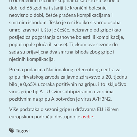
u određenim rizičnim skupinama kao što su osobe u
dobi od 65 godina i stariji te kronični bolesnici
neovisno o dobi, češće praćena komplikacijama i
smrtnim ishodom. Teško je reći koliko stvarno osoba
umre izravno ili, što je češće, neizravno od gripe (kao
posljedica pogoršanja osnovne bolesti ili komplikacije,
poput upale pluća ili sepse). Tijekom ove sezone do
sada su prijavljena dva smrtna ishoda zbog gripe i
njezinih komplikacija.
Prema podacima Nacionalnog referentnog centra za
gripu Hrvatskog zavoda za javno zdravstvo u 20. tjednu
bilo je 0,65% uzoraka pozitivnih na gripu, i to isključivo
virus gripe tip A. U svim subtipiziranim uzorcima
pozitivnim na gripu A potvrđen je virus A/H3N2.
Više podataka o sezoni gripe u državama EU i širem
europskom području dostupno je
ovdje
.
Tagovi