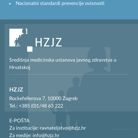
Nacionalni standardi prevencije ovisnosti
Središnja medicinska ustanova javnog zdravstva u
Hrvatskoj
HZJZ
Rockefellerova 7, 10000 Zagreb
Tel.: +385 (0)1/48 63 222
E-POŠTA
Za institucije: ravnateljstvo@hzjz.hr
Za medije: info@hzjz.hr