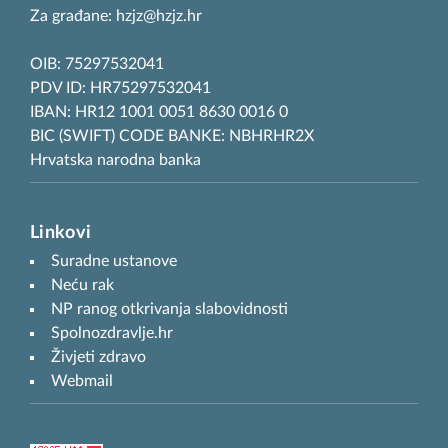
Za građane: hzjz@hzjz.hr
OIB: 75297532041
PDV ID: HR75297532041
IBAN: HR12 1001 0051 8630 0016 0
BIC (SWIFT) CODE BANKE: NBHRHR2X
Hrvatska narodna banka
Linkovi
Suradne ustanove
Neću rak
NP ranog otkrivanja slabovidnosti
Spolnozdravlje.hr
Živjeti zdravo
Webmail