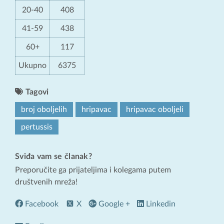
20-40
408
41-59
438
60+
117
Ukupno
6375
Tagovi
broj oboljelih
hripavac
hripavac oboljeli
pertussis
Sviđa vam se članak?
Preporučite ga prijateljima i kolegama putem
društvenih mreža!
Facebook
X
Google +
Linkedin