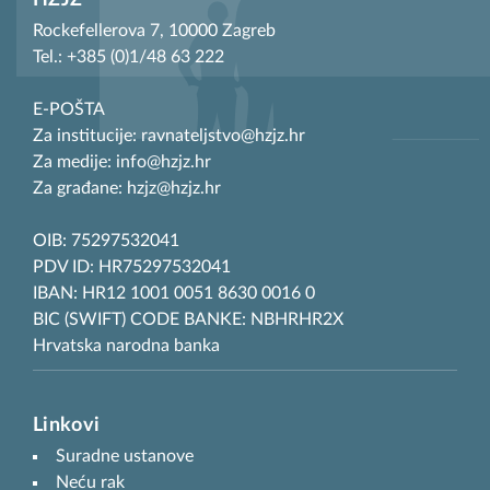
HZJZ
Rockefellerova 7, 10000 Zagreb
Tel.: +385 (0)1/48 63 222
E-POŠTA
Za institucije: ravnateljstvo@hzjz.hr
Za medije: info@hzjz.hr
Za građane: hzjz@hzjz.hr
OIB: 75297532041
PDV ID: HR75297532041
IBAN: HR12 1001 0051 8630 0016 0
BIC (SWIFT) CODE BANKE: NBHRHR2X
Hrvatska narodna banka
Linkovi
Suradne ustanove
Neću rak