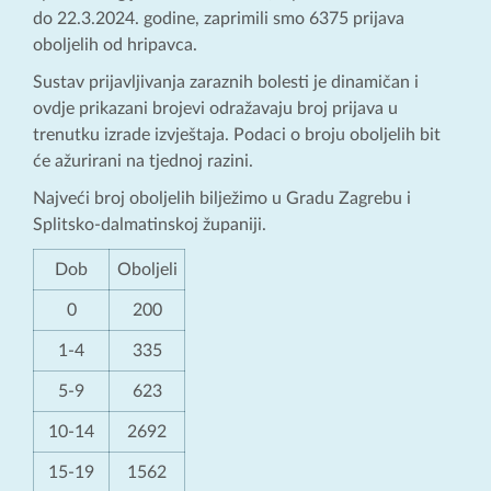
do 22.3.2024. godine, zaprimili smo 6375 prijava
oboljelih od hripavca.
Sustav prijavljivanja zaraznih bolesti je dinamičan i
ovdje prikazani brojevi odražavaju broj prijava u
trenutku izrade izvještaja. Podaci o broju oboljelih bit
će ažurirani na tjednoj razini.
Najveći broj oboljelih bilježimo u Gradu Zagrebu i
Splitsko-dalmatinskoj županiji.
Dob
Oboljeli
0
200
1-4
335
5-9
623
10-14
2692
15-19
1562