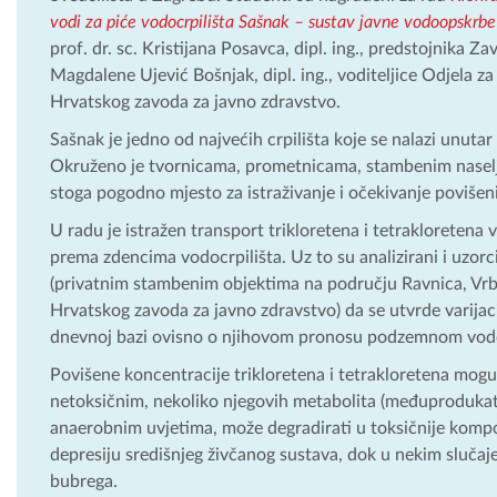
vodi za piće vodocrpilišta Sašnak – sustav javne vodoopskrb
prof. dr. sc. Kristijana Posavca, dipl. ing., predstojnika Z
Magdalene Ujević Bošnjak, dipl. ing., voditeljice Odjela 
Hrvatskog zavoda za javno zdravstvo.
Sašnak je jedno od najvećih crpilišta koje se nalazi unuta
Okruženo je tvornicama, prometnicama, stambenim naselj
stoga pogodno mjesto za istraživanje i očekivanje povišeni
U radu je istražen transport trikloretena i tetrakloreten
prema zdencima vodocrpilišta. Uz to su analizirani i uzorc
(privatnim stambenim objektima na području Ravnica, Vrba
Hrvatskog zavoda za javno zdravstvo) da se utvrde varijaci
dnevnoj bazi ovisno o njihovom pronosu podzemnom vo
Povišene koncentracije trikloretena i tetrakloretena mogu 
netoksičnim, nekoliko njegovih metabolita (međuprodukata
anaerobnim uvjetima, može degradirati u toksičnije kompo
depresiju središnjeg živčanog sustava, dok u nekim slučaje
bubrega.