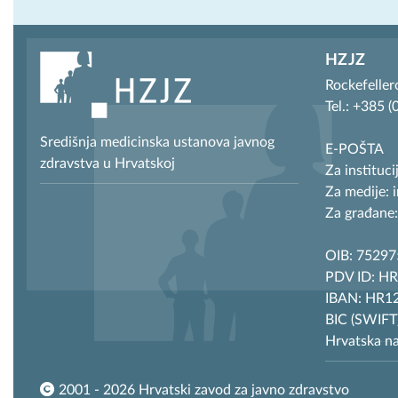
HZJZ
Rockefeller
Tel.: +385 
Središnja medicinska ustanova javnog
E-POŠTA
zdravstva u Hrvatskoj
Za instituci
Za medije: 
Za građane:
OIB: 7529
PDV ID: H
IBAN: HR12
BIC (SWIF
Hrvatska n
2001 - 2026 Hrvatski zavod za javno zdravstvo