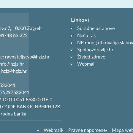
Linkovi
ova 7, 10000 Zagreb
Suradne ustanove
(0)1/48 63 222
Neću rak
NP ranog otkrivanja slabov
Spolnozdravlje.hr
je: ravnateljstvo@hzjz.hr
Živjeti zdravo
info@hzjz.hr
Webmail
 hzjz@hzjz.hr
7532041
R75297532041
 1001 0051 8630 0016 0
T) CODE BANKE: NBHRHR2X
arodna banka
Webmail
Pravne napomene
Mapa we