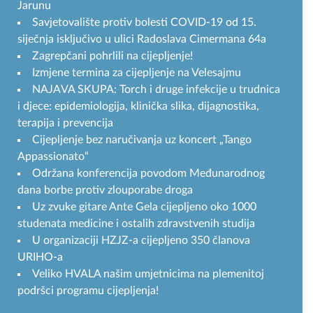
Jarunu
Savjetovalište protiv bolesti COVID-19 od 15.
siječnja isključivo u ulici Radoslava Cimermana 64a
Zagrepčani pohrlili na cijepljenje!
Izmjene termina za cijepljenje na Velesajmu
NAJAVA SKUPA: Torch i druge infekcije u trudnica
i djece: epidemiologija, klinička slika, dijagnostika,
terapija i prevencija
Cijepljenje bez naručivanja uz koncert „Tango
Appassionato“
Održana konferencija povodom Međunarodnog
dana borbe protiv zlouporabe droga
Uz zvuke gitare Ante Gela cijepljeno oko 1000
studenata medicine i ostalih zdravstvenih studija
U organizaciji HZJZ-a cijepljeno 350 članova
URIHO-a
Veliko HVALA našim umjetnicima na plemenitoj
podršci programu cijepljenja!