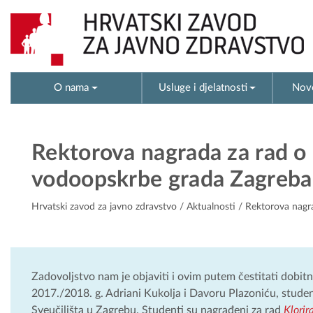
O nama
Usluge i djelatnosti
Novo
Rektorova nagrada za rad o 
vodoopskrbe grada Zagreba
Hrvatski zavod za javno zdravstvo
/
Aktualnosti
/ Rektorova nagra
Zadovoljstvo nam je objaviti i ovim putem čestitati dob
2017./2018. g. Adriani Kukolja i Davoru Plazoniću, stud
Sveučilišta u Zagrebu. Studenti su nagrađeni za rad
Klorir