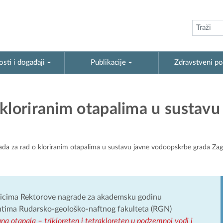
sti i događaji
Publikacije
Zdravstveni po
kloriranim otapalima u sustavu
da za rad o kloriranim otapalima u sustavu javne vodoopskrbe grada Za
itnicima Rektorove nagrade za akademsku godinu
entima Rudarsko-geološko-naftnog fakulteta (RGN)
ana otapala – trikloreten i tetrakloreten u podzemnoj vodi i