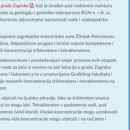
e grada Zagreba
, koji je izrađen pod vodstvom mentora
avoda za geologiju i geološko inženjerstvo RGN-a i dr. sc.
za kontrolu zdravstvene ispravnosti voda i vodoopskrbu
r najveće zagrebačke industrijske zone Žitnjak-Petruševac.
ima, željezničkom prugom i bivšim vojnim kompleksom i
h koncentracija trikloretena i tetrakloretena.
a vodonosnikom i prevladavajući smjer pronosa ovih otapala
i vode za piće iz slavina na pet lokacija u gradu Zagrebu
na i Vukomerca te u prostorijama Grafičkog fakulteta i
je masenih koncentracija trikloretena i tetrakloretena na
dom.
utjecati na ljudsko zdravlje. Iako se trikloreten smatra
) to mogu biti. Tetrakloreten u podzemnoj vodi, pod
nente (vinil klorid). Visoke koncentracije mogu uzrokovati
vima niže koncentracije mogu utjecati i na rad jetre i