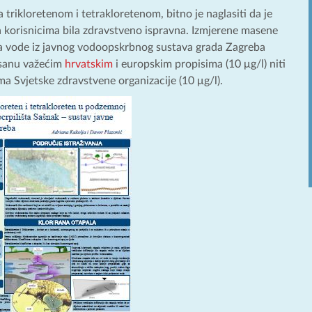
trikloretenom i tetrakloretenom, bitno je naglasiti da je
ala korisnicima bila zdravstveno ispravna. Izmjerene masene
ma vode iz javnog vodoopskrbnog sustava grada Zagreba
isanu važećim
hrvatskim
i europskim propisima (10 μg/l) niti
Svjetske zdravstvene organizacije (10 μg/l).