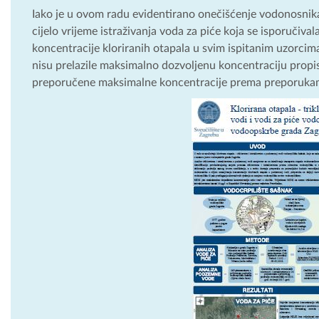
Iako je u ovom radu evidentirano onečišćenje vodonosnika 
cijelo vrijeme istraživanja voda za piće koja se isporučiv
koncentracije kloriranih otapala u svim ispitanim uzorci
nisu prelazile maksimalno dozvoljenu koncentraciju prop
preporučene maksimalne koncentracije prema preporukama 