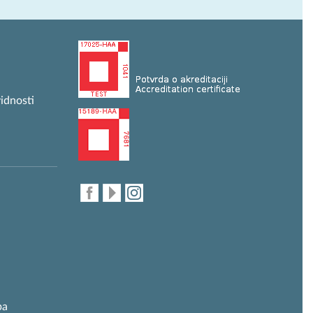
idnosti
ba