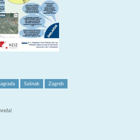
nagrada
Sašnak
Zagreb
mreža!