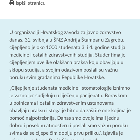
Ispiši stranicu
U organizaciji Hrvatskog zavoda za javno zdravstvo
danas, 31. svibnja u ŠNZ Andrija Štampar u Zagrebu,
cijepljeno je oko 1000 studenata 3. i 4. godine studija
medicine i ostalih zdravstvenih studija. Studentima je
cijepljenjem uvelike olakšana praksa koju obavljaju u
sklopu studija, a svojim odazivom poslali su važnu
poruku svim građanima Republike Hrvatske.
„Cijepljenje studenata medicine i stomatologije iznimno
je važno jer sudjeluju u liječenju pacijenata. Boravkom
u bolnicama i ostalim zdravstvenim ustanovama
obavljaju praksu i stoga je bitno da zaštite one kojima je
pomoć najpotrebnija. Danas smo ovdje imali jednu
dobru i posebnu atmosferu i poslali smo važnu poruku
svima da se cijepe čim dobiju prvu priliku.“, izjavila je