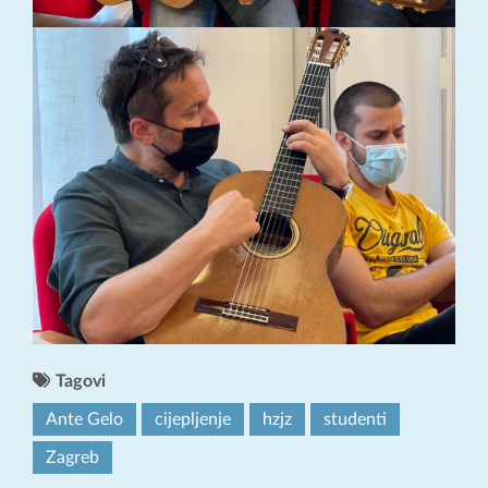
Tagovi
Ante Gelo
cijepljenje
hzjz
studenti
Zagreb