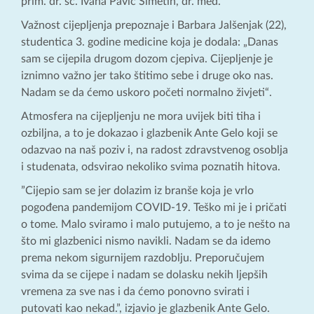
prim. dr. sc. Ivana Pavić Šimetin, dr. med.
Važnost cijepljenja prepoznaje i Barbara Jalšenjak (22),
studentica 3. godine medicine koja je dodala: „Danas
sam se cijepila drugom dozom cjepiva. Cijepljenje je
iznimno važno jer tako štitimo sebe i druge oko nas.
Nadam se da ćemo uskoro početi normalno živjeti“.
Atmosfera na cijepljenju ne mora uvijek biti tiha i
ozbiljna, a to je dokazao i glazbenik Ante Gelo koji se
odazvao na naš poziv i, na radost zdravstvenog osoblja
i studenata, odsvirao nekoliko svima poznatih hitova.
”Cijepio sam se jer dolazim iz branše koja je vrlo
pogođena pandemijom COVID-19. Teško mi je i pričati
o tome. Malo sviramo i malo putujemo, a to je nešto na
što mi glazbenici nismo navikli. Nadam se da idemo
prema nekom sigurnijem razdoblju. Preporučujem
svima da se cijepe i nadam se dolasku nekih ljepših
vremena za sve nas i da ćemo ponovno svirati i
putovati kao nekad.”, izjavio je glazbenik Ante Gelo.