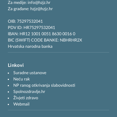
Za medije: info@hzjz.hr
Za građane: hzjz@hzjz.hr
OIB: 75297532041
PDV ID: HR75297532041
IBAN: HR12 1001 0051 8630 0016 0
BIC (SWIFT) CODE BANKE: NBHRHR2X
Hrvatska narodna banka
Linkovi
Suradne ustanove
Neću rak
NP ranog otkrivanja slabovidnosti
Spolnozdravlje.hr
Živjeti zdravo
Webmail