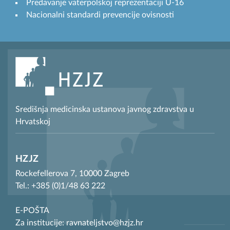
Predavanje vaterpolskoj reprezentaciji U-16
Nacionalni standardi prevencije ovisnosti
Središnja medicinska ustanova javnog zdravstva u
Hrvatskoj
HZJZ
Rockefellerova 7, 10000 Zagreb
Tel.: +385 (0)1/48 63 222
E-POŠTA
Za institucije: ravnateljstvo@hzjz.hr