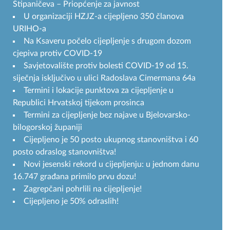
Stipaničeva – Priopćenje za javnost
U organizaciji HZJZ-a cijepljeno 350 članova
URIHO-a
Na Ksaveru počelo cijepljenje s drugom dozom
cjepiva protiv COVID-19
Savjetovalište protiv bolesti COVID-19 od 15.
siječnja isključivo u ulici Radoslava Cimermana 64a
Termini i lokacije punktova za cijepljenje u
Republici Hrvatskoj tijekom prosinca
Termini za cijepljenje bez najave u Bjelovarsko-
bilogorskoj županiji
Cijepljeno je 50 posto ukupnog stanovništva i 60
posto odraslog stanovništva!
Novi jesenski rekord u cijepljenju: u jednom danu
16.747 građana primilo prvu dozu!
Zagrepčani pohrlili na cijepljenje!
Cijepljeno je 50% odraslih!