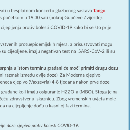
živati u besplatnom koncertu glazbenog sastava
Tango
s početkom u 19.30 sati (pokraj Gupčeve Zvijezde).
 cijepljenja protiv bolesti COVID-19 kako bi se što prije
avstvenih protuepidemijskih mjera, a prisustvovati mogu
su cijepljene, imaju negativan test na SARS-CoV-2 ili su
. srpnja u istom terminu građani će moći primiti drugu dozu
ni razmak između dvije doze). Za Moderna cjepivo
Zeneca cjepivo (Vaxzevria) 4-8 tjedana nakon prve doze.
 za građane koji imaju osiguranje HZZO-a (MBO). Stoga je na
važeću zdravstvenu iskaznicu. Zbog vremenskih uvjeta mole
da na cijepljenje dođu u kasnijoj fazi termina.
vije doze cjepiva protiv bolesti COVID-19.