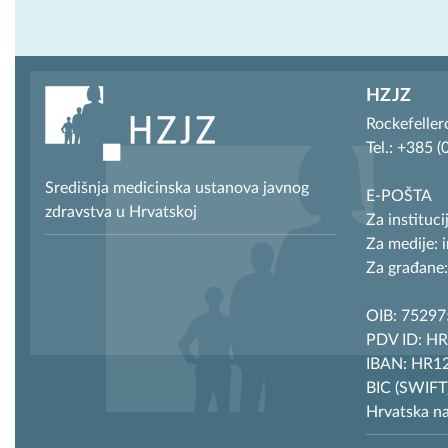
HZJZ
Rockefeller
Tel.: +385 
Središnja medicinska ustanova javnog
E-POŠTA
zdravstva u Hrvatskoj
Za instituci
Za medije: 
Za građane:
OIB: 7529
PDV ID: H
IBAN: HR12
BIC (SWIF
Hrvatska n