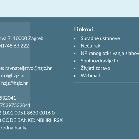
Linkovi
ova 7, 10000 Zagreb
Suradne ustanove
(0)1/48 63 222
Neću rak
NP ranog otkrivanja slabov
Spolnozdravlje.hr
je: ravnateljstvo@hzjz.hr
Živjeti zdravo
info@hzjz.hr
Webmail
 hzjz@hzjz.hr
7532041
R75297532041
 1001 0051 8630 0016 0
T) CODE BANKE: NBHRHR2X
arodna banka