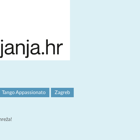
Tango Appassionato
Zagreb
mreža!