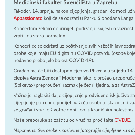
Medicinski fakultet Sveučilišta u Zagrebu.
Također, 14. srpnja, nakon cijepljenja, građani će moći u
Appassionato
koji će se održati u Parku Slobodana Langa 
Koncertom želimo doprinijeti podizanju svijesti o važnosti
vratili na staro normalno.
Koncert će se održati uz poštivanje svih važećih javnozdr
osobe koje imaju EU digitalnu COVID potvrdu (osobe koje 
nedavno preboljele bolest COVID-19).
Građanima će biti dostupno cjepivo Pfizer, a
u srijedu 14
cjepiva Astra Zeneca i Moderna
(ako je prošao preporuče
(Spikevax) preproučeni razmak je četiri tjedna, a za Astra
Važno je naglasiti da je cijepljenje predviđeno isključivo
cijepljenje potrebno ponijeti važeću osobnu iskaznicu i 
se građani starije životne dobi i oni s kroničnim bolestima 
Naše preporuke za zaštitu od vrućina pročitajte
OVDJE
.
Napomena: Sve osobe s naslovne fotografije cijepljene su s d