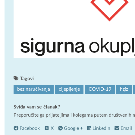
Tagovi
bez naručivanja
cijepljenje
COVID-19
hzjz
Sviđa vam se članak?
Preporučite ga prijateljima i kolegama putem društvenih 
Facebook
X
Google +
Linkedin
Email