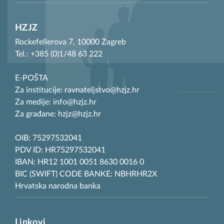
HZJZ
Rockefellerova 7, 10000 Zagreb
Tel.: +385 (0)1/48 63 222
E-POŠTA
Za institucije: ravnateljstvo@hzjz.hr
Za medije: info@hzjz.hr
Za građane: hzjz@hzjz.hr
OIB: 75297532041
PDV ID: HR75297532041
IBAN: HR12 1001 0051 8630 0016 0
BIC (SWIFT) CODE BANKE: NBHRHR2X
Hrvatska narodna banka
Linkovi