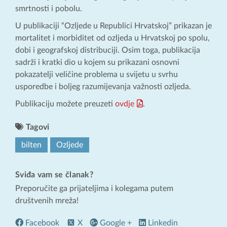
smrtnosti i pobolu.
U publikaciji “Ozljede u Republici Hrvatskoj” prikazan je
mortalitet i morbiditet od ozljeda u Hrvatskoj po spolu,
dobi i geografskoj distribuciji. Osim toga, publikacija
sadrži i kratki dio u kojem su prikazani osnovni
pokazatelji veličine problema u svijetu u svrhu
usporedbe i boljeg razumijevanja važnosti ozljeda.
Publikaciju možete preuzeti
ovdje
.
Tagovi
bilten
Ozljede
Sviđa vam se članak?
Preporučite ga prijateljima i kolegama putem
društvenih mreža!
Facebook
X
Google +
Linkedin