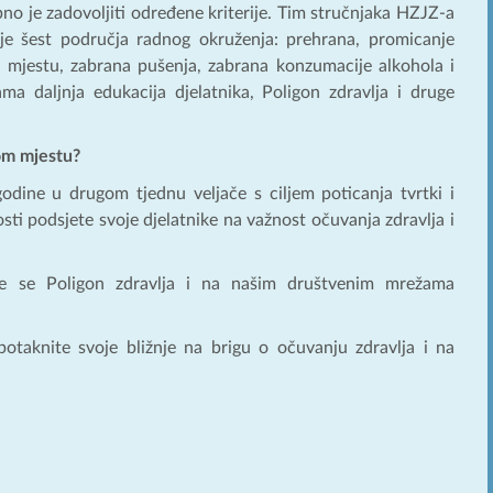
no je zadovoljiti određene kriterije. Tim stručnjaka HZJZ-a
anje šest područja radnog okruženja: prehrana, promicanje
om mjestu, zabrana pušenja, zabrana konzumacije alkohola i
a daljnja edukacija djelatnika, Poligon zdravlja i druge
nom mjestu?
odine u drugom tjednu veljače s ciljem poticanja tvrtki i
sti podsjete svoje djelatnike na važnost očuvanja zdravlja i
će se Poligon zdravlja i na našim društvenim mrežama
otaknite svoje bližnje na brigu o očuvanju zdravlja i na