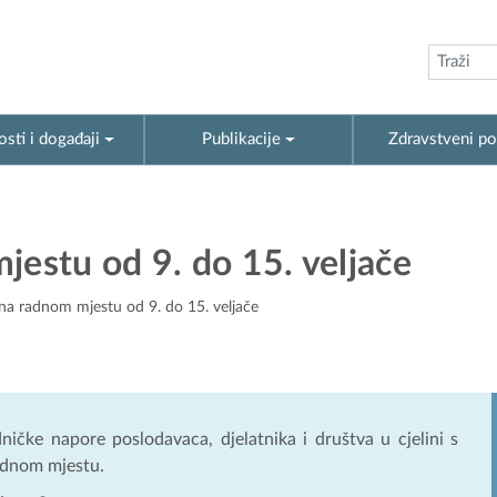
sti i događaji
Publikacije
Zdravstveni po
jestu od 9. do 15. veljače
 na radnom mjestu od 9. do 15. veljače
ničke napore poslodavaca, djelatnika i društva u cjelini s
radnom mjestu.