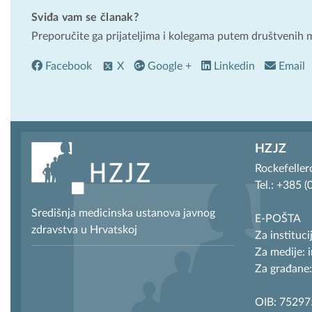
Sviđa vam se članak?
Preporučite ga prijateljima i kolegama putem društvenih 
Facebook
X
Google +
Linkedin
Email
HZJZ
Rockefeller
Tel.: +385 
Središnja medicinska ustanova javnog
E-POŠTA
zdravstva u Hrvatskoj
Za instituci
Za medije: 
Za građane:
OIB: 7529