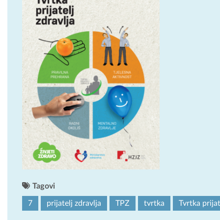
Tagovi
7
prijatelj zdravlja
TPZ
tvrtka
Tvrtka prijat