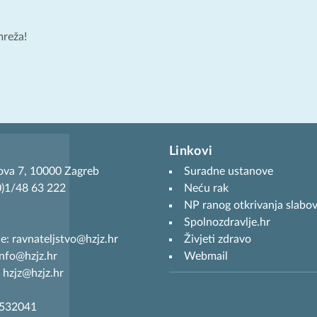
mreža!
Linkovi
ova 7, 10000 Zagreb
Suradne ustanove
(0)1/48 63 222
Neću rak
NP ranog otkrivanja slabov
Spolnozdravlje.hr
je: ravnateljstvo@hzjz.hr
Živjeti zdravo
info@hzjz.hr
Webmail
 hzjz@hzjz.hr
7532041