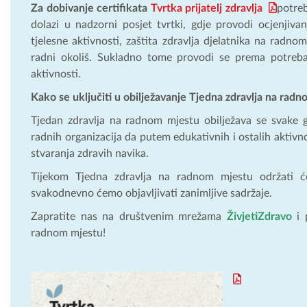
Za dobivanje certifikata
Tvrtka prijatelj zdravlja
potreb
dolazi u nadzorni posjet tvrtki, gdje provodi ocjenjiv
tjelesne aktivnosti, zaštita zdravlja djelatnika na radn
radni okoliš. Sukladno tome provodi se prema potrebam
aktivnosti.
Kako se uključiti u obilježavanje Tjedna zdravlja na rad
Tjedan zdravlja na radnom mjestu obilježava se svake g
radnih organizacija da putem edukativnih i ostalih aktivno
stvaranja zdravih navika.
Tijekom Tjedna zdravlja na radnom mjestu održati 
svakodnevno ćemo objavljivati zanimljive sadržaje.
Zapratite nas na društvenim mrežama
ŽivjetiZdravo
i p
radnom mjestu!