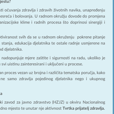
jestu?
sti očuvanja zdravlja i zdravih životnih navika, unapređenju
 nesreća i bolovanja. U radnom okružju dovode do promjena
nizacijske klime i radnih procesa što doprinosi sinergiji i
otiviranost svih da se u radnom okruženju pokrene pitanje
a stanja, edukacija djelatnika te ostale radnje usmjerene na
d djelatnika.
nadopunjuje mjere zaštite i sigurnosti na radu, ukoliko je
svi uistinu zainteresirani i uključeni u procese.
n proces vezan uz brojna i različita tematska poručja, kako
a ne samo zdravlja pojedinog djelatnika nego i ukupnog
ja
ki zavod za javno zdravstvo (HZJZ) u okviru Nacionalnog
adno mjesto te unutar nje aktivnost
Tvrtka prijatelj zdravlja.