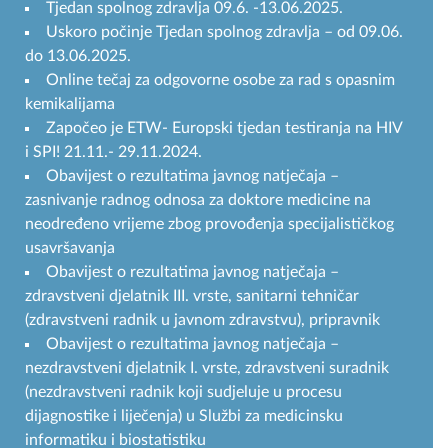
Tjedan spolnog zdravlja 09.6. -13.06.2025.
Uskoro počinje Tjedan spolnog zdravlja – od 09.06.
do 13.06.2025.
Online tečaj za odgovorne osobe za rad s opasnim
kemikalijama
Započeo je ETW- Europski tjedan testiranja na HIV
i SPI! 21.11.- 29.11.2024.
Obavijest o rezultatima javnog natječaja –
zasnivanje radnog odnosa za doktore medicine na
neodređeno vrijeme zbog provođenja specijalističkog
usavršavanja
Obavijest o rezultatima javnog natječaja –
zdravstveni djelatnik III. vrste, sanitarni tehničar
(zdravstveni radnik u javnom zdravstvu), pripravnik
Obavijest o rezultatima javnog natječaja –
nezdravstveni djelatnik I. vrste, zdravstveni suradnik
(nezdravstveni radnik koji sudjeluje u procesu
dijagnostike i liječenja) u Službi za medicinsku
informatiku i biostatistiku