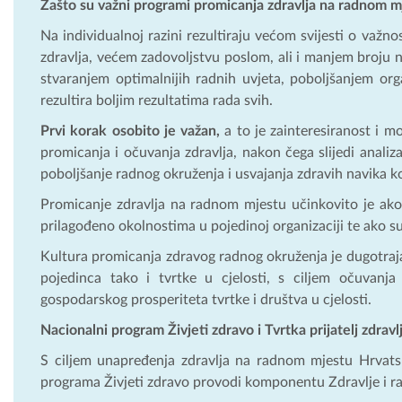
Zašto su važni programi promicanja zdravlja na radnom m
Na individualnoj razini rezultiraju većom svijesti o važno
zdravlja, većem zadovoljstvu poslom, ali i manjem broju
stvaranjem optimalnijih radnih uvjeta, poboljšanjem orga
rezultira boljim rezultatima rada svih.
Prvi korak osobito je važan,
a to je zainteresiranost i m
promicanja i očuvanja zdravlja, nakon čega slijedi analiz
poboljšanje radnog okruženja i usvajanja zdravih navika ko
Promicanje zdravlja na radnom mjestu učinkovito je ako 
prilagođeno okolnostima u pojedinoj organizaciji te ako su 
Kultura promicanja zdravog radnog okruženja je dugotraja
pojedinca tako i tvrtke u cjelosti, s ciljem očuvanj
gospodarskog prosperiteta tvrtke i društva u cjelosti.
Nacionalni program Živjeti zdravo i Tvrtka prijatelj zdravl
S ciljem unapređenja zdravlja na radnom mjestu Hrvats
programa Živjeti zdravo provodi komponentu Zdravlje i r