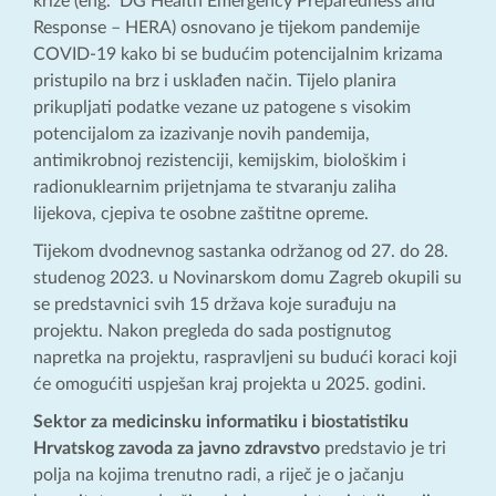
krize (eng. DG Health Emergency Preparedness and
Response – HERA) osnovano je tijekom pandemije
COVID-19 kako bi se budućim potencijalnim krizama
pristupilo na brz i usklađen način. Tijelo planira
prikupljati podatke vezane uz patogene s visokim
potencijalom za izazivanje novih pandemija,
antimikrobnoj rezistenciji, kemijskim, biološkim i
radionuklearnim prijetnjama te stvaranju zaliha
lijekova, cjepiva te osobne zaštitne opreme.
Tijekom dvodnevnog sastanka održanog od 27. do 28.
studenog 2023. u Novinarskom domu Zagreb okupili su
se predstavnici svih 15 država koje surađuju na
projektu. Nakon pregleda do sada postignutog
napretka na projektu, raspravljeni su budući koraci koji
će omogućiti uspješan kraj projekta u 2025. godini.
Sektor za medicinsku informatiku i biostatistiku
Hrvatskog zavoda za javno zdravstvo
predstavio je tri
polja na kojima trenutno radi, a riječ je o jačanju