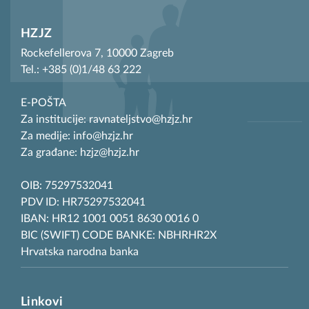
HZJZ
Rockefellerova 7, 10000 Zagreb
Tel.: +385 (0)1/48 63 222
E-POŠTA
Za institucije: ravnateljstvo@hzjz.hr
Za medije: info@hzjz.hr
Za građane: hzjz@hzjz.hr
OIB: 75297532041
PDV ID: HR75297532041
IBAN: HR12 1001 0051 8630 0016 0
BIC (SWIFT) CODE BANKE: NBHRHR2X
Hrvatska narodna banka
Linkovi