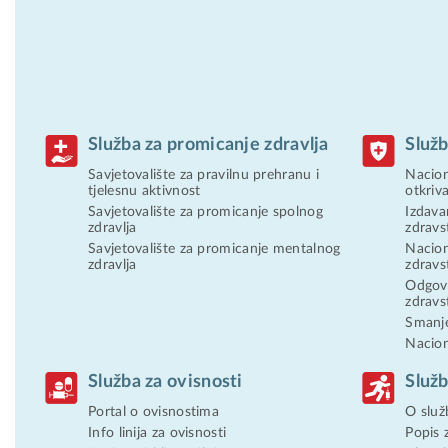
Služba za promicanje zdravlja
Služb
Savjetovalište za pravilnu prehranu i
Nacion
tjelesnu aktivnost
otkriv
Savjetovalište za promicanje spolnog
Izdava
zdravlja
zdravs
Savjetovalište za promicanje mentalnog
Nacion
zdravlja
zdravs
Odgovo
zdravs
Smanje
Nacion
Služba za ovisnosti
Služb
Portal o ovisnostima
O služ
Info linija za ovisnosti
Popis 