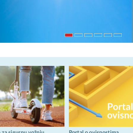
 za sigurnu vožnju
Portal o ovisnostima