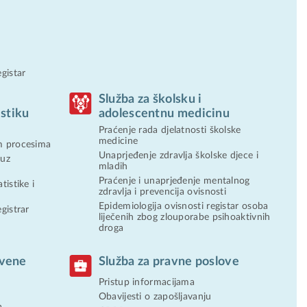
gistar
u
Služba za školsku i
istiku
adolescentnu medicinu
Praćenje rada djelatnosti školske
medicine
m procesima
Unaprjeđenje zdravlja školske djece i
 uz
mladih
Praćenje i unaprjeđenje mentalnog
tistike i
zdravlja i prevencija ovisnosti
Epidemiologija ovisnosti registar osoba
gistrar
liječenih zbog zlouporabe psihoaktivnih
droga
tvene
Služba za pravne poslove
Pristup informacijama
Obavijesti o zapošljavanju
a