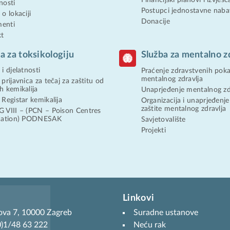
nosti
Postupci jednostavne naba
o lokaciji
Donacije
enti
kt
a za toksikologiju
Služba za mentalno z
i djelatnosti
Praćenje zdravstvenih poka
mentalnog zdravlja
 prijavnica za tečaj za zaštitu od
h kemikalija
Unaprjeđenje mentalnog zd
 Registar kemikalija
Organizacija i unaprjeđenje
zaštite mentalnog zdravlja
 VIII – (PCN – Poison Centres
ication) PODNESAK
Savjetovalište
Projekti
Linkovi
ova 7, 10000 Zagreb
Suradne ustanove
(0)1/48 63 222
Neću rak