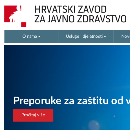
O nama
Usluge i djelatnosti
Novo
Obrazac 18a za
trećih zemalja
Informacije za poslodavce i radni
Pročitaj više