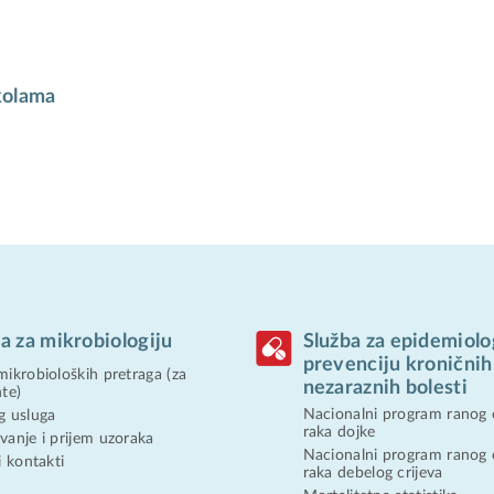
školama
a za mikrobiologiju
Služba za epidemiolog
prevenciju kroničnih
mikrobioloških pretraga (za
nezaraznih bolesti
nte)
Nacionalni program ranog 
g usluga
raka dojke
vanje i prijem uzoraka
Nacionalni program ranog 
i kontakti
raka debelog crijeva