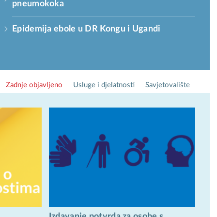
pneumokoka
Epidemija ebole u DR Kongu i Ugandi
Zadnje objavljeno
Usluge i djelatnosti
Savjetovalište
Izdavanje potvrda za osobe s