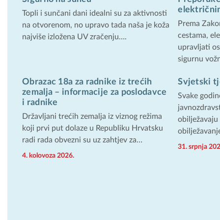
električn
Topli i sunčani dani idealni su za aktivnosti
Prema Zakon
na otvorenom, no upravo tada naša je koža
cestama, el
najviše izložena UV zračenju….
upravljati 
sigurnu vož
Obrazac 18a za radnike iz trećih
Svjetski t
zemalja – informacije za poslodavce
Svake godine
i radnike
javnozdravst
Državljani trećih zemalja iz viznog režima
obilježavaju
koji prvi put dolaze u Republiku Hrvatsku
obilježavanj
radi rada obvezni su uz zahtjev za…
31. srpnja 202
4. kolovoza 2026.