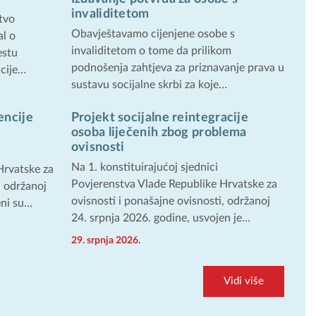
invaliditetom
tvo
Obavještavamo cijenjene osobe s
l o
invaliditetom o tome da prilikom
estu
podnošenja zahtjeva za priznavanje prava u
acije…
sustavu socijalne skrbi za koje…
encije
Projekt socijalne reintegracije
osoba liječenih zbog problema
ovisnosti
Na 1. konstituirajućoj sjednici
Hrvatske za
Povjerenstva Vlade Republike Hrvatske za
, održanoj
ovisnosti i ponašajne ovisnosti, održanoj
eni su…
24. srpnja 2026. godine, usvojen je…
29. srpnja 2026.
Vidi više