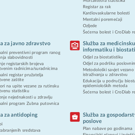
Mortalitetna statistika
Registar za rak
Kardiovaskularne bolesti
Mentalni poremećaji
Ozljede
Šećerna bolest i CroDiab re
a za javno zdravstvo
Služba za medicinsk
informatiku i biostat
alni preventivni program ranog
Odjel za biostatistiku
anja slabovidnosti
Odjel za podršku poslovni
nje registarskih brojeva
tvenim radnicima/suradnicima
Metodološki savjet vezano
istraživanja u zdravstvu
alni registar pružatelja
tvene zaštite
Edukacija u području biosta
epidemioloških metoda
ri na upite vezane za rutinsku
tvenu statistiku
Šećerna bolest i CroDiab re
nje nejednakosti u zdravlju
alni program Zubna putovnica
a za antidoping
Služba za gospodars
poslove
bi
Plan nabave po godinama
zabranjenih sredstava
Financijski planovi i izvješć