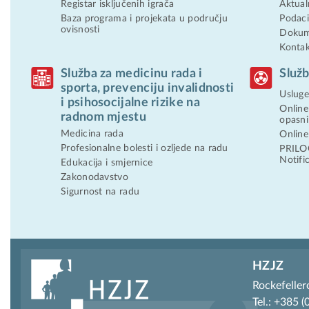
Registar isključenih igrača
Aktual
Baza programa i projekata u području
Podaci 
ovisnosti
Dokum
Konta
Služba za medicinu rada i
Služb
sporta, prevenciju invalidnosti
Usluge 
i psihosocijalne rizike na
Online
radnom mjestu
opasni
Medicina rada
Online
Profesionalne bolesti i ozljede na radu
PRILOG
Notif
Edukacija i smjernice
Zakonodavstvo
Sigurnost na radu
HZJZ
Rockefeller
Tel.: +385 