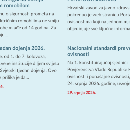
im romobilom
Hrvatski zavod za javno zdravs
u o sigurnosti prometa na
pokrenuo je web stranicu Porta
ektričnim romobilima ne smiju
ovisnostima koji na jednom mj
osobe mlađe od 14 godina. Za
objedinjuje sve ključne inform
nju…
jedan dojenja 2026.
Nacionalni standardi prev
ovisnosti
, od 1. do 7. kolovoza,
Na 1. konstituirajućoj sjednici
vene institucije diljem svijeta
Povjerenstva Vlade Republike 
 Svjetski tjedan dojenja. Ovo
ovisnosti i ponašajne ovisnosti
e prilika je da…
24. srpnja 2026. godine, usvoj
6.
29. srpnja 2026.