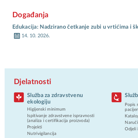
Događanja
Edukacija: Nadzirano četkanje zubi u vrtićima i 
14. 10. 2026.
Djelatnosti
Služba za zdravstvenu
Služb
ekologiju
Popis 
Higijenski minimum
pacije
Ispitivanje zdravstvene ispravnosti
Katalo
(analiza i certifikacija proizvoda)
Naruči
Projekti
Odjeli 
Nutrivigilancija