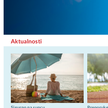
Aktualnosti
Sigurno na suncu
Preporuke