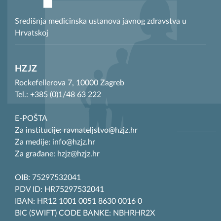
Središnja medicinska ustanova javnog zdravstva u
Hrvatskoj
HZJZ
Rockefellerova 7, 10000 Zagreb
Tel.: +385 (0)1/48 63 222
E-POŠTA
Za institucije: ravnateljstvo@hzjz.hr
Za medije: info@hzjz.hr
Za građane: hzjz@hzjz.hr
OIB: 75297532041
PDV ID: HR75297532041
IBAN: HR12 1001 0051 8630 0016 0
BIC (SWIFT) CODE BANKE: NBHRHR2X