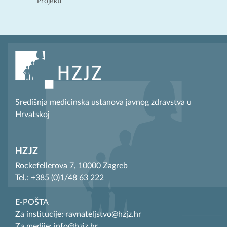
Projekti
Središnja medicinska ustanova javnog zdravstva u
Hrvatskoj
HZJZ
Rockefellerova 7, 10000 Zagreb
Tel.: +385 (0)1/48 63 222
E-POŠTA
Za institucije: ravnateljstvo@hzjz.hr
Za medije: info@hzjz.hr