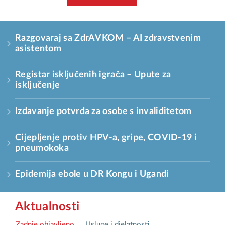
Razgovaraj sa ZdrAVKOM – AI zdravstvenim
asistentom
Registar isključenih igrača – Upute za
isključenje
Izdavanje potvrda za osobe s invaliditetom
Cijepljenje protiv HPV-a, gripe, COVID-19 i
pneumokoka
Epidemija ebole u DR Kongu i Ugandi
Aktualnosti
Zadnje objavljeno
Usluge i djelatnosti