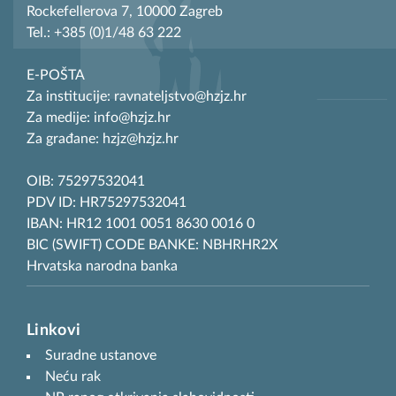
Rockefellerova 7, 10000 Zagreb
Tel.: +385 (0)1/48 63 222
E-POŠTA
Za institucije: ravnateljstvo@hzjz.hr
Za medije: info@hzjz.hr
Za građane: hzjz@hzjz.hr
OIB: 75297532041
PDV ID: HR75297532041
IBAN: HR12 1001 0051 8630 0016 0
BIC (SWIFT) CODE BANKE: NBHRHR2X
Hrvatska narodna banka
Linkovi
Suradne ustanove
Neću rak