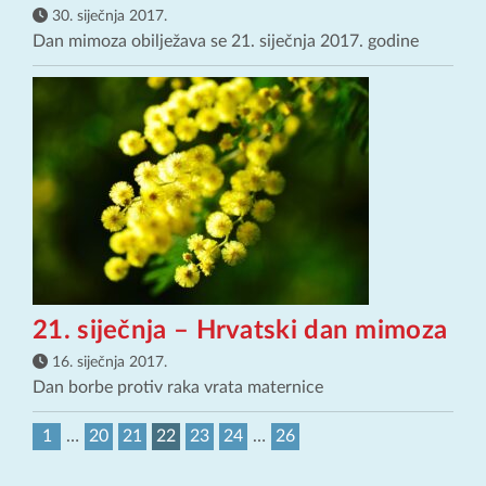
30. siječnja 2017.
Dan mimoza obilježava se 21. siječnja 2017. godine
21. siječnja – Hrvatski dan mimoza
16. siječnja 2017.
Dan borbe protiv raka vrata maternice
1
…
20
21
22
23
24
…
26