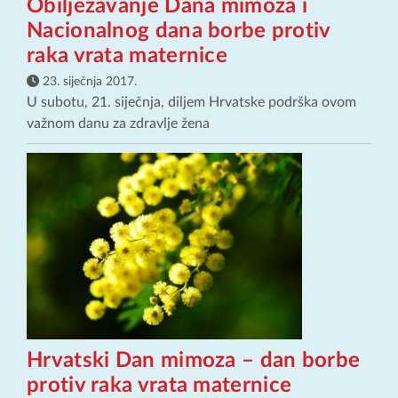
Obilježavanje Dana mimoza i
Nacionalnog dana borbe protiv
raka vrata maternice
23. siječnja 2017.
U subotu, 21. siječnja, diljem Hrvatske podrška ovom
važnom danu za zdravlje žena
Hrvatski Dan mimoza – dan borbe
protiv raka vrata maternice