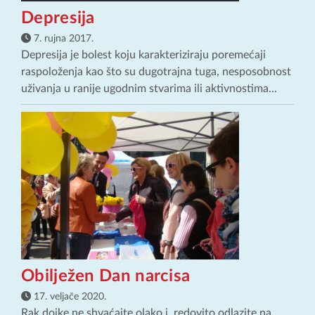
Depresija
7. rujna 2017.
Depresija je bolest koju karakteriziraju poremećaji
raspoloženja kao što su dugotrajna tuga, nesposobnost
uživanja u ranije ugodnim stvarima ili aktivnostima...
Obilježen Dan narcisa
17. veljače 2020.
Rak dojke ne shvaćajte olako i redovito odlazite na