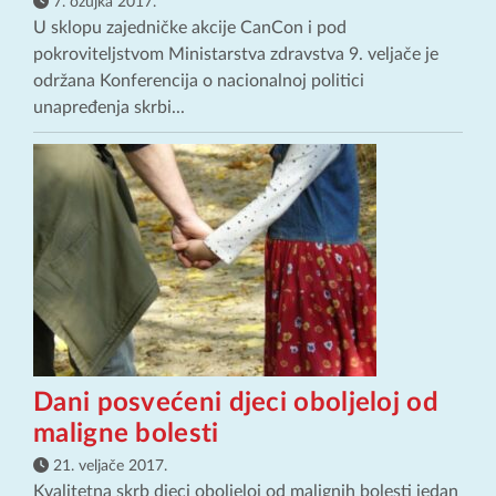
7. ožujka 2017.
U sklopu zajedničke akcije CanCon i pod
pokroviteljstvom Ministarstva zdravstva 9. veljače je
održana Konferencija o nacionalnoj politici
unapređenja skrbi...
Dani posvećeni djeci oboljeloj od
maligne bolesti
21. veljače 2017.
Kvalitetna skrb djeci oboljeloj od malignih bolesti jedan