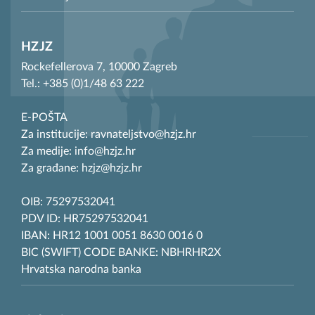
HZJZ
Rockefellerova 7, 10000 Zagreb
Tel.: +385 (0)1/48 63 222
E-POŠTA
Za institucije: ravnateljstvo@hzjz.hr
Za medije: info@hzjz.hr
Za građane: hzjz@hzjz.hr
OIB: 75297532041
PDV ID: HR75297532041
IBAN: HR12 1001 0051 8630 0016 0
BIC (SWIFT) CODE BANKE: NBHRHR2X
Hrvatska narodna banka