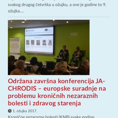
svakog drugog četvrtka u ožujku, a ove je godine to 9.
ožujka....
Održana završna konferencija JA-
CHRODIS – europske suradnje na
problemu kroničnih nezaraznih
bolesti i zdravog starenja
1. ožujka 2017.
Kronične nezarazne bolesti (KNB) svake godine