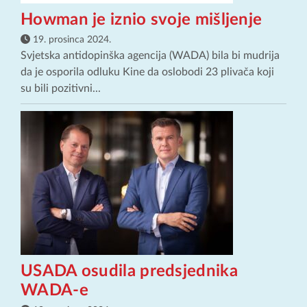
Howman je iznio svoje mišljenje
19. prosinca 2024.
Svjetska antidopinška agencija (WADA) bila bi mudrija
da je osporila odluku Kine da oslobodi 23 plivača koji
su bili pozitivni...
USADA osudila predsjednika
WADA-e