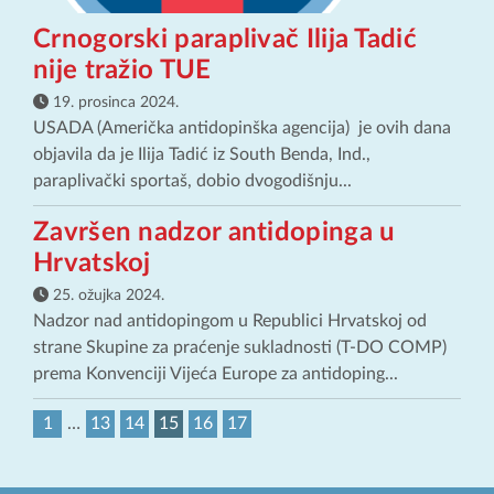
Crnogorski paraplivač Ilija Tadić
nije tražio TUE
19. prosinca 2024.
USADA (Američka antidopinška agencija) je ovih dana
objavila da je Ilija Tadić iz South Benda, Ind.,
paraplivački sportaš, dobio dvogodišnju...
Završen nadzor antidopinga u
Hrvatskoj
25. ožujka 2024.
Nadzor nad antidopingom u Republici Hrvatskoj od
strane Skupine za praćenje sukladnosti (T-DO COMP)
prema Konvenciji Vijeća Europe za antidoping...
1
…
13
14
15
16
17