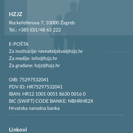
HZJZ
Rockefellerova 7, 10000 Zagreb
Tel.: +385 (0)1/48 63 222
E-POŠTA
Za institucije: ravnateljstvo@hzjz.hr
Za medije: info@hzjz.hr
Za građane: hzjz@hzjz.hr
OIB: 75297532041
PDV ID: HR75297532041
IBAN: HR12 1001 0051 8630 0016 0
BIC (SWIFT) CODE BANKE: NBHRHR2X
Hrvatska narodna banka
Linkovi