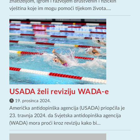
znatiželjom, igrom i razvojem društvenih i fizičkih
vještina koje im mogu pomoći tijekom života....
USADA želi reviziju WADA-e
19. prosinca 2024.
Američka antidopinška agencija (USADA) priopćila je
23. travnja 2024. da Svjetska antidopinška agencija
(WADA) mora proći kroz reviziju kako bi...