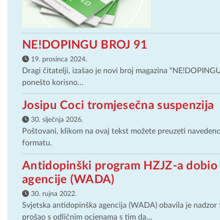
NE!DOPINGU BROJ 91
19. prosinca 2024.
Dragi čitatelji, izašao je novi broj magazina “NE!DOPINGU
ponešto korisno...
Josipu Coci tromjesečna suspenzija
30. siječnja 2026.
Poštovani, klikom na ovaj tekst možete preuzeti naveden
formatu.
Antidopinški program HZJZ-a dobio 
agencije (WADA)
30. rujna 2022.
Svjetska antidopinška agencija (WADA) obavila je nadzor 
prošao s odličnim ocjenama s tim da...