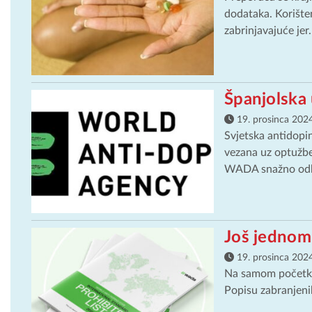
dodataka. Korište
zabrinjavajuće jer.
Španjolska
19. prosinca 2024
Svjetska antidopi
vezana uz optužbe
WADA snažno odba
Još jednom
19. prosinca 2024
Na samom početku
Popisu zabranjenih