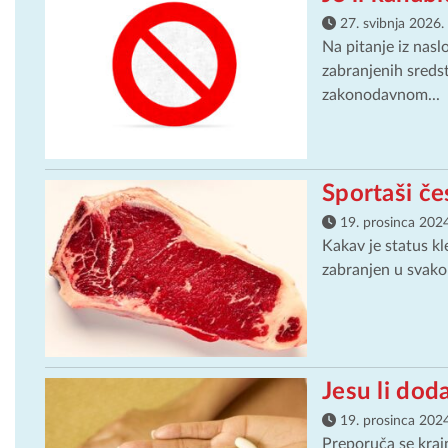
27. svibnja 2026.
Na pitanje iz nas
zabranjenih sreds
zakonodavnom...
Sportaši če
19. prosinca 2024
Kakav je status kl
zabranjen u svakom 
Jesu li dod
19. prosinca 2024
Preporuča se krajn