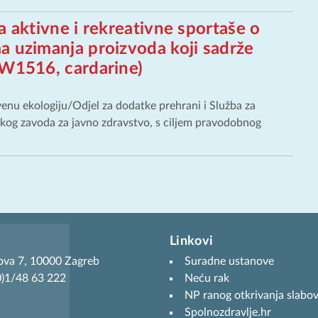
a aktivne i rekreativne sportaše o
a uzimanja proizvoda koji sadrže
GW1516, cardarine)
venu ekologiju/Odjel za dodatke prehrani i Služba za
kog zavoda za javno zdravstvo, s ciljem pravodobnog
Linkovi
ova 7, 10000 Zagreb
Suradne ustanove
(0)1/48 63 222
Neću rak
NP ranog otkrivanja slabov
Spolnozdravlje.hr