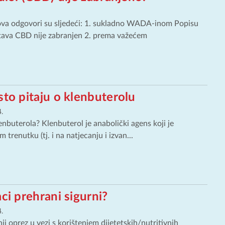
lova odgovori su sljedeći: 1. sukladno WADA-inom Popisu
tava CBD nije zabranjen 2. prema važećem
sto pitaju o klenbuterolu
.
enbuterola? Klenbuterol je anabolički agens koji je
trenutku (tj. i na natjecanju i izvan...
aci prehrani sigurni?
.
ji oprez u vezi s korištenjem dijetetskih/nutritivnih