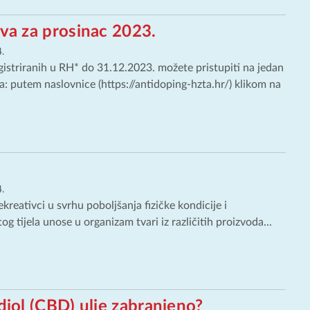
ova za prosinac 2023.
.
gistriranih u RH* do 31.12.2023. možete pristupiti na jedan
a: putem naslovnice (https://antidoping-hzta.hr/) klikom na
.
ekreativci u svrhu poboljšanja fizičke kondicije i
og tijela unose u organizam tvari iz različitih proizvoda...
idiol (CBD) ulje zabranjeno?