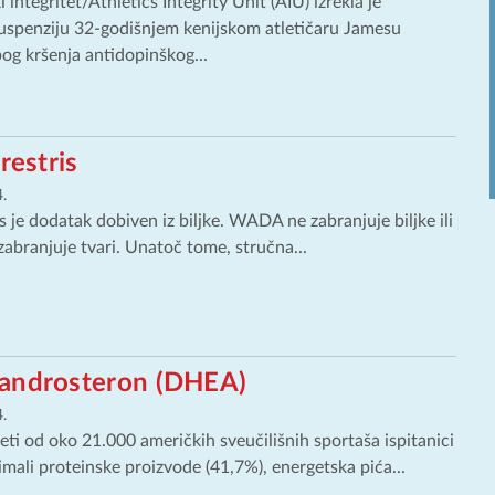
i integritet/Athletics Integrity Unit (AIU) izrekla je
uspenziju 32-godišnjem kenijskom atletičaru Jamesu
og kršenja antidopinškog...
restris
.
s je dodatak dobiven iz biljke. WADA ne zabranjuje biljke ili
 zabranjuje tvari. Unatoč tome, stručna...
androsteron (DHEA)
.
ti od oko 21.000 američkih sveučilišnih sportaša ispitanici
uzimali proteinske proizvode (41,7%), energetska pića...