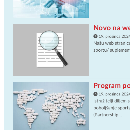
Novo na we
19. prosinca 2024
Našu web stranicu
sportu/ suplementi
Program po
19. prosinca 2024
Istražitelji diljem
poboljšanje sport
(Partnership...