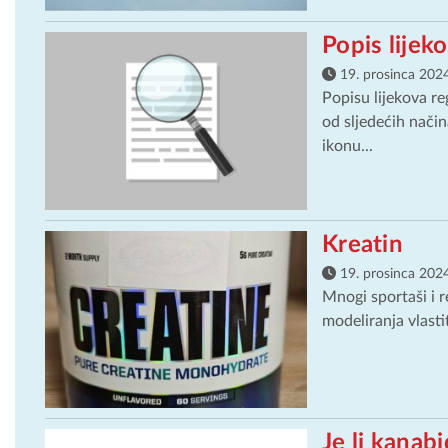
Popis lijek
19. prosinca 2024
Popisu lijekova re
od sljedećih način
ikonu...
Kreatin
19. prosinca 2024
Mnogi sportaši i r
modeliranja vlastit
Je li kanab