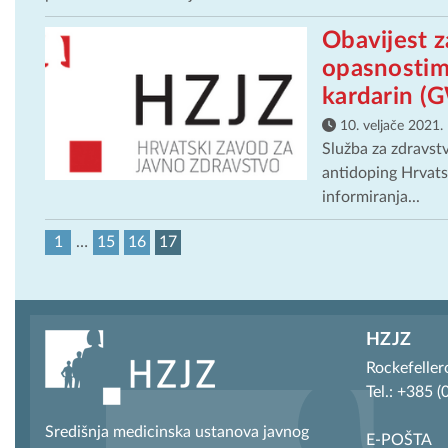
Obavijest z
opasnostim
kardarin (
10. veljače 2021.
Služba za zdravst
antidoping Hrvats
informiranja...
1
…
15
16
17
HZJZ
Rockefeller
Tel.: +385 
Središnja medicinska ustanova javnog
E-POŠTA