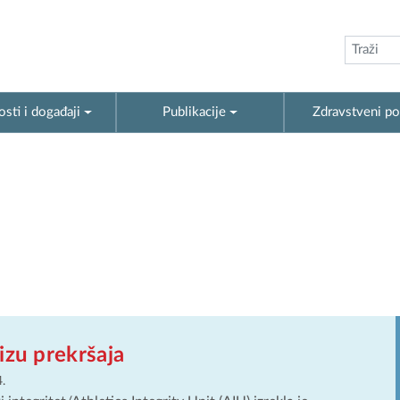
sti i događaji
Publikacije
Zdravstveni po
izu prekršaja
.