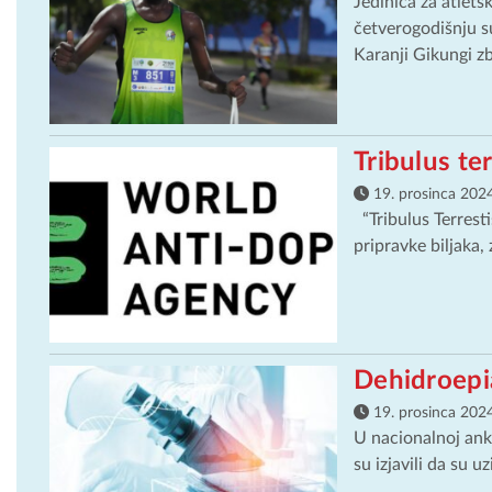
Jedinica za atletsk
četverogodišnju s
Karanji Gikungi zb
Tribulus ter
19. prosinca 2024
“Tribulus Terresti
pripravke biljaka,
Dehidroepi
19. prosinca 2024
U nacionalnoj anke
su izjavili da su 