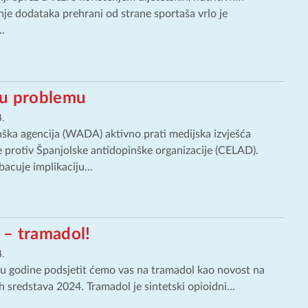
nje dodataka prehrani od strane sportaša vrlo je
..
 u problemu
.
nška agencija (WADA) aktivno prati medijska izvješća
 protiv Španjolske antidopinške organizacije (CELAD).
cuje implikaciju...
 – tramadol!
.
 godine podsjetit ćemo vas na tramadol kao novost na
 sredstava 2024. Tramadol je sintetski opioidni...