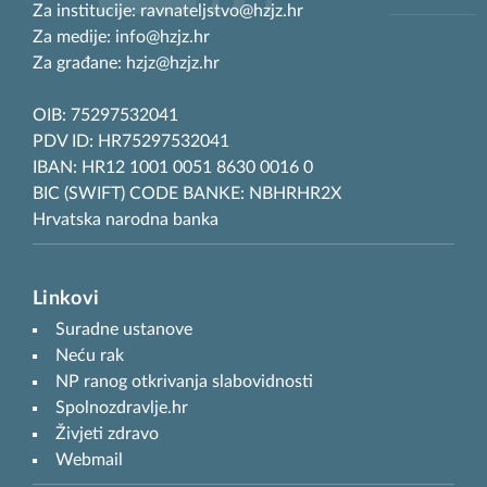
Za institucije: ravnateljstvo@hzjz.hr
Za medije: info@hzjz.hr
Za građane: hzjz@hzjz.hr
OIB: 75297532041
PDV ID: HR75297532041
IBAN: HR12 1001 0051 8630 0016 0
BIC (SWIFT) CODE BANKE: NBHRHR2X
Hrvatska narodna banka
Linkovi
Suradne ustanove
Neću rak
NP ranog otkrivanja slabovidnosti
Spolnozdravlje.hr
Živjeti zdravo
Webmail