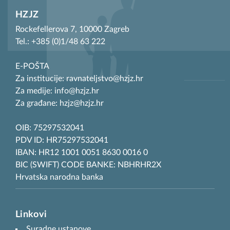
HZJZ
Rockefellerova 7, 10000 Zagreb
Tel.: +385 (0)1/48 63 222
E-POŠTA
Za institucije: ravnateljstvo@hzjz.hr
Za medije: info@hzjz.hr
Za građane: hzjz@hzjz.hr
OIB: 75297532041
PDV ID: HR75297532041
IBAN: HR12 1001 0051 8630 0016 0
BIC (SWIFT) CODE BANKE: NBHRHR2X
Hrvatska narodna banka
Linkovi
Suradne ustanove