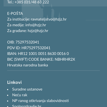
Tel.: +385 (0)1/48 63 222
E-POŠTA
Za institucije: ravnateljstvo@hzjz.hr
Za medije: info@hzjz.hr
Za građane: hzjz@hzjz.hr
OIB: 75297532041
PDV ID: HR75297532041
IBAN: HR12 1001 0051 8630 0016 0
BIC (SWIFT) CODE BANKE: NBHRHR2X
Hrvatska narodna banka
Linkovi
Suradne ustanove
Neću rak
NP ranog otkrivanja slabovidnosti
Spolnozdravlje.hr