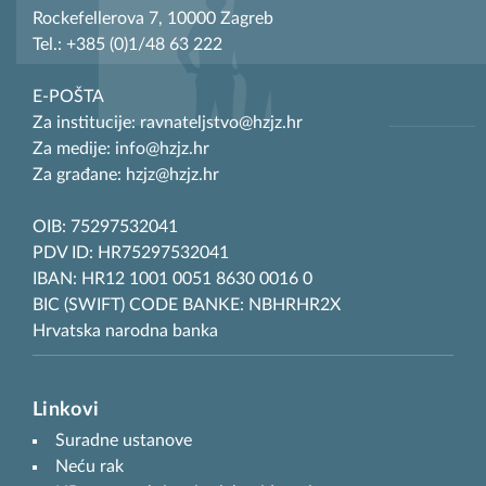
Rockefellerova 7, 10000 Zagreb
Tel.: +385 (0)1/48 63 222
E-POŠTA
Za institucije: ravnateljstvo@hzjz.hr
Za medije: info@hzjz.hr
Za građane: hzjz@hzjz.hr
OIB: 75297532041
PDV ID: HR75297532041
IBAN: HR12 1001 0051 8630 0016 0
BIC (SWIFT) CODE BANKE: NBHRHR2X
Hrvatska narodna banka
Linkovi
Suradne ustanove
Neću rak