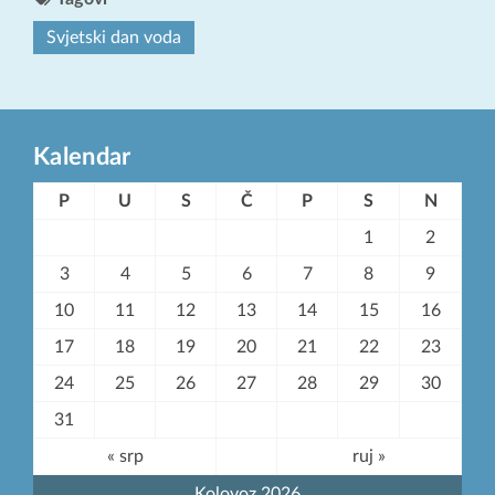
Svjetski dan voda
Kalendar
P
U
S
Č
P
S
N
1
2
3
4
5
6
7
8
9
10
11
12
13
14
15
16
17
18
19
20
21
22
23
24
25
26
27
28
29
30
31
« srp
ruj »
Kolovoz 2026