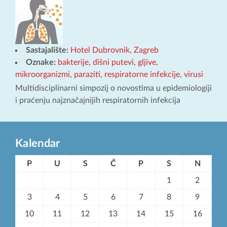
Sastajalište:
Hotel Dubrovnik, Zagreb
Oznake:
bakterije
,
dišni putevi
,
gljive
,
mikroorganizmi
,
paraziti
,
respiratorne infekcije
,
virusi
Multidisciplinarni simpozij o novostima u epidemiologiji
i praćenju najznačajnijih respiratornih infekcija
Kalendar
P
U
S
Č
P
S
N
1
2
3
4
5
6
7
8
9
10
11
12
13
14
15
16