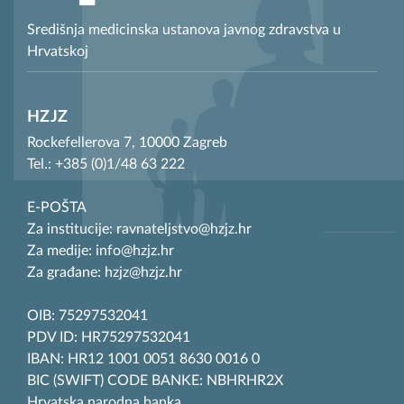
Središnja medicinska ustanova javnog zdravstva u
Hrvatskoj
HZJZ
Rockefellerova 7, 10000 Zagreb
Tel.: +385 (0)1/48 63 222
E-POŠTA
Za institucije: ravnateljstvo@hzjz.hr
Za medije: info@hzjz.hr
Za građane: hzjz@hzjz.hr
OIB: 75297532041
PDV ID: HR75297532041
IBAN: HR12 1001 0051 8630 0016 0
BIC (SWIFT) CODE BANKE: NBHRHR2X
Hrvatska narodna banka