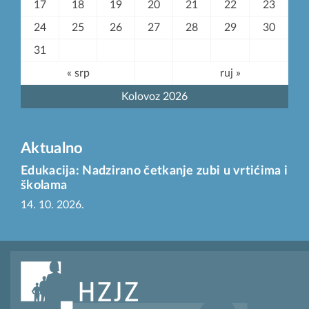
17
18
19
20
21
22
23
24
25
26
27
28
29
30
31
« srp
ruj »
Kolovoz 2026
Aktualno
Edukacija: Nadzirano četkanje zubi u vrtićima i
školama
14. 10. 2026.