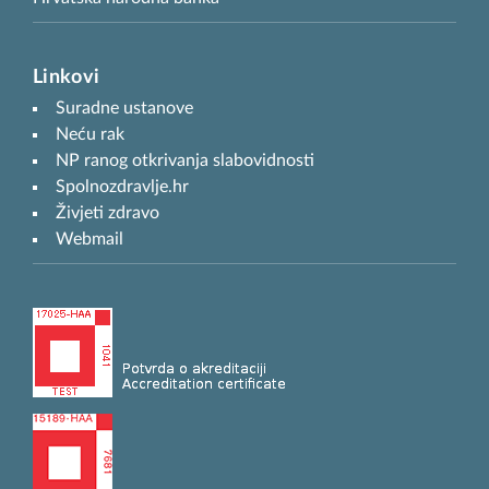
Linkovi
Suradne ustanove
Neću rak
NP ranog otkrivanja slabovidnosti
Spolnozdravlje.hr
Živjeti zdravo
Webmail