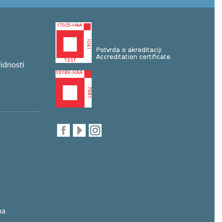
idnosti
ba