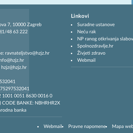
Linkovi
ova 7, 10000 Zagreb
Suradne ustanove
(0)1/48 63 222
Neću rak
NP ranog otkrivanja slabov
Spolnozdravlje.hr
je: ravnateljstvo@hzjz.hr
Živjeti zdravo
info@hzjz.hr
Webmail
 hzjz@hzjz.hr
7532041
R75297532041
 1001 0051 8630 0016 0
T) CODE BANKE: NBHRHR2X
arodna banka
Webmail
Pravne napomene
Mapa we