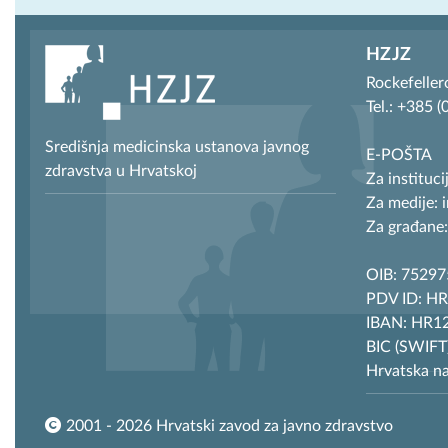
HZJZ
Rockefeller
Tel.: +385 
Središnja medicinska ustanova javnog
E-POŠTA
zdravstva u Hrvatskoj
Za instituci
Za medije: 
Za građane:
OIB: 7529
PDV ID: H
IBAN: HR12
BIC (SWIF
Hrvatska n
2001 - 2026 Hrvatski zavod za javno zdravstvo