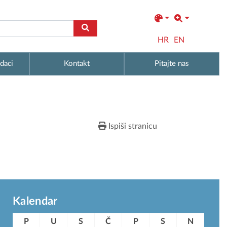
HR
EN
daci
Kontakt
Pitajte nas
Ispiši stranicu
Kalendar
P
U
S
Č
P
S
N