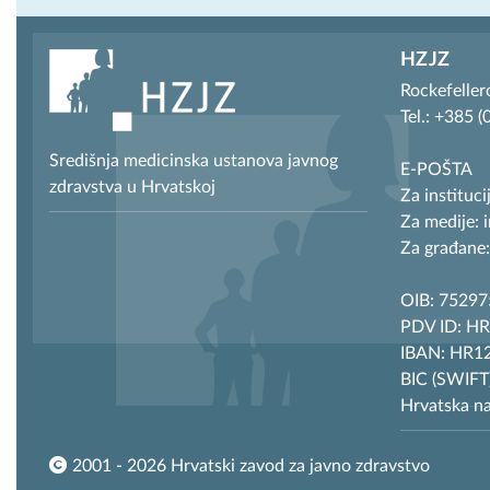
HZJZ
Rockefeller
Tel.: +385 
Središnja medicinska ustanova javnog
E-POŠTA
zdravstva u Hrvatskoj
Za instituci
Za medije: 
Za građane:
OIB: 7529
PDV ID: H
IBAN: HR12
BIC (SWIF
Hrvatska n
2001 - 2026 Hrvatski zavod za javno zdravstvo