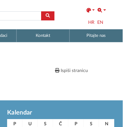
HR
EN
daci
Kontakt
Pitajte nas
Ispiši stranicu
Kalendar
P
U
S
Č
P
S
N