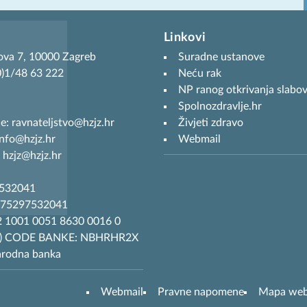
Linkovi
ova 7, 10000 Zagreb
Suradne ustanove
(0)1/48 63 222
Neću rak
NP ranog otkrivanja slabov
Spolnozdravlje.hr
je: ravnateljstvo@hzjz.hr
Živjeti zdravo
info@hzjz.hr
Webmail
 hzjz@hzjz.hr
7532041
R75297532041
 1001 0051 8630 0016 0
T) CODE BANKE: NBHRHR2X
arodna banka
Webmail
Pravne napomene
Mapa we