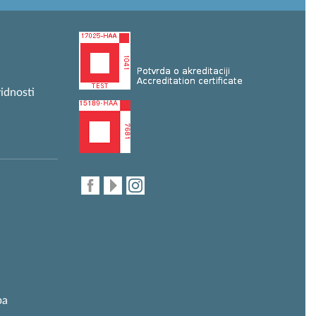
idnosti
ba