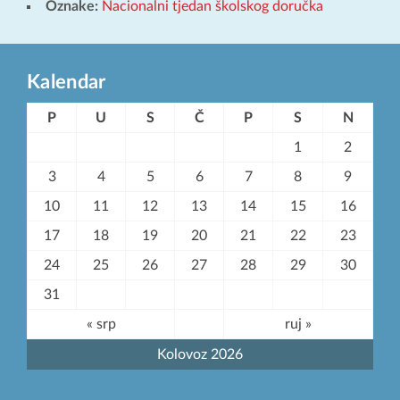
Oznake:
Nacionalni tjedan školskog doručka
Kalendar
P
U
S
Č
P
S
N
1
2
3
4
5
6
7
8
9
10
11
12
13
14
15
16
17
18
19
20
21
22
23
24
25
26
27
28
29
30
31
« srp
ruj »
Kolovoz 2026