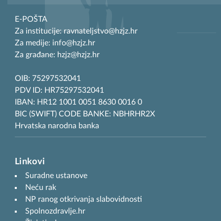
E-POŠTA
Za institucije: ravnateljstvo@hzjz.hr
Za medije: info@hzjz.hr
Za građane: hzjz@hzjz.hr
OIB: 75297532041
PDV ID: HR75297532041
IBAN: HR12 1001 0051 8630 0016 0
BIC (SWIFT) CODE BANKE: NBHRHR2X
Hrvatska narodna banka
Linkovi
Suradne ustanove
Neću rak
NP ranog otkrivanja slabovidnosti
Spolnozdravlje.hr