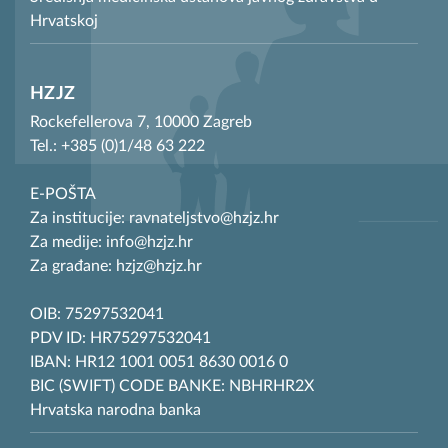
Hrvatskoj
HZJZ
Rockefellerova 7, 10000 Zagreb
Tel.: +385 (0)1/48 63 222
E-POŠTA
Za institucije: ravnateljstvo@hzjz.hr
Za medije: info@hzjz.hr
Za građane: hzjz@hzjz.hr
OIB: 75297532041
PDV ID: HR75297532041
IBAN: HR12 1001 0051 8630 0016 0
BIC (SWIFT) CODE BANKE: NBHRHR2X
Hrvatska narodna banka