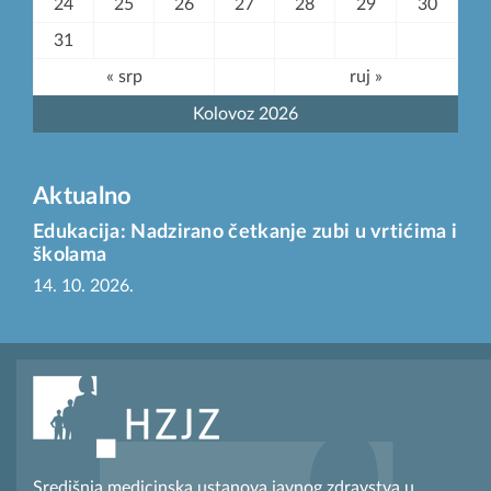
24
25
26
27
28
29
30
31
« srp
ruj »
Kolovoz 2026
Aktualno
Edukacija: Nadzirano četkanje zubi u vrtićima i
školama
14. 10. 2026.
Središnja medicinska ustanova javnog zdravstva u