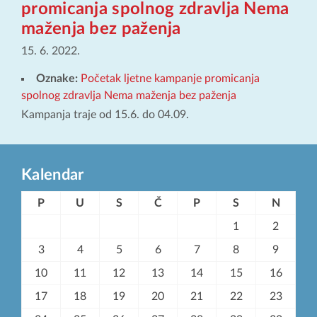
promicanja spolnog zdravlja Nema
maženja bez paženja
15. 6. 2022.
Oznake:
Početak ljetne kampanje promicanja
spolnog zdravlja Nema maženja bez paženja
Kampanja traje od 15.6. do 04.09.
Kalendar
P
U
S
Č
P
S
N
1
2
3
4
5
6
7
8
9
10
11
12
13
14
15
16
17
18
19
20
21
22
23