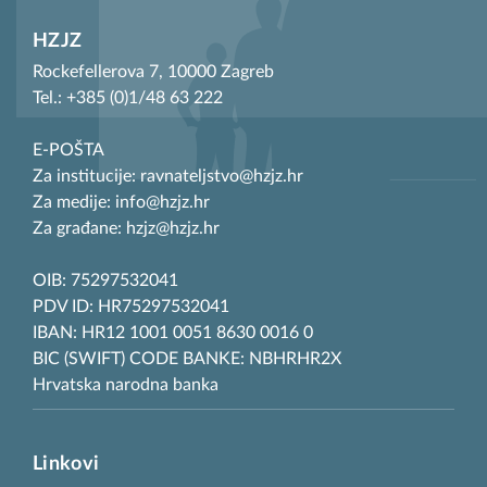
HZJZ
Rockefellerova 7, 10000 Zagreb
Tel.: +385 (0)1/48 63 222
E-POŠTA
Za institucije: ravnateljstvo@hzjz.hr
Za medije: info@hzjz.hr
Za građane: hzjz@hzjz.hr
OIB: 75297532041
PDV ID: HR75297532041
IBAN: HR12 1001 0051 8630 0016 0
BIC (SWIFT) CODE BANKE: NBHRHR2X
Hrvatska narodna banka
Linkovi