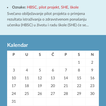
Oznake:
HBSC
,
pilot projekt
,
SHE
,
škole
Svečano obilježavanje pilot projekta o primjena
rezultata istraživanja o zdravstvenom ponašanju
učenika (HBSC) u životu i radu škole (SHE) će se…
Kalendar
P
U
S
Č
P
S
N
1
2
3
4
5
6
7
8
9
10
11
12
13
14
15
16
17
18
19
20
21
22
23
24
25
26
27
28
29
30
31