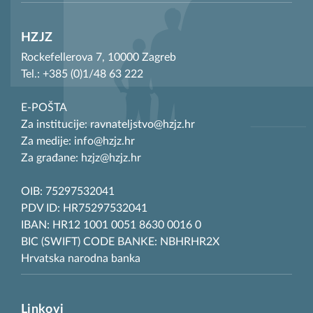
HZJZ
Rockefellerova 7, 10000 Zagreb
Tel.: +385 (0)1/48 63 222
E-POŠTA
Za institucije: ravnateljstvo@hzjz.hr
Za medije: info@hzjz.hr
Za građane: hzjz@hzjz.hr
OIB: 75297532041
PDV ID: HR75297532041
IBAN: HR12 1001 0051 8630 0016 0
BIC (SWIFT) CODE BANKE: NBHRHR2X
Hrvatska narodna banka
Linkovi