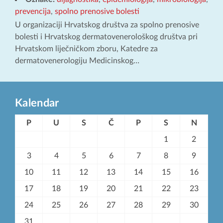
prevencija
,
spolno prenosive bolesti
U organizaciji Hrvatskog društva za spolno prenosive
bolesti i Hrvatskog dermatovenerološkog društva pri
Hrvatskom liječničkom zboru, Katedre za
dermatovenerologiju Medicinskog…
Kalendar
P
U
S
Č
P
S
N
1
2
3
4
5
6
7
8
9
10
11
12
13
14
15
16
17
18
19
20
21
22
23
24
25
26
27
28
29
30
31