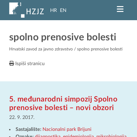
HR
EN
spolno prenosive bolesti
Hrvatski zavod za javno zdravstvo
/ spolno prenosive bolesti
Ispiši stranicu
5. međunarodni simpozij Spolno
prenosive bolesti – novi obzori
22. 9. 2017.
Sastajalište:
Nacionalni park Brijuni
Oznake:
dijagnostika
,
epidemiologija
,
mikrobiologija
,