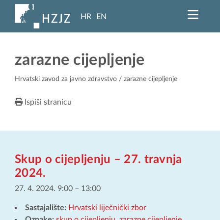
HR
EN
zarazne cijepljenje
Hrvatski zavod za javno zdravstvo
/ zarazne cijepljenje
Ispiši stranicu
Skup o cijepljenju – 27. travnja
2024.
27. 4. 2024. 9:00
–
13:00
Sastajalište:
Hrvatski liječnički zbor
Oznake:
skup o cijepljenju
,
zarazne cijepljenje
,