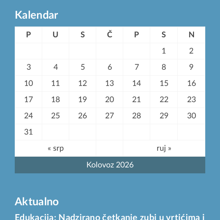
Kalendar
P
U
S
Č
P
S
N
1
2
3
4
5
6
7
8
9
10
11
12
13
14
15
16
17
18
19
20
21
22
23
24
25
26
27
28
29
30
31
« srp
ruj »
Kolovoz 2026
Aktualno
Edukacija: Nadzirano četkanje zubi u vrtićima i