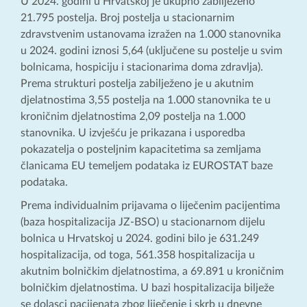
U 2024. godini u Hrvatskoj je ukupno zabilježeno
21.795 postelja. Broj postelja u stacionarnim
zdravstvenim ustanovama izražen na 1.000 stanovnika
u 2024. godini iznosi 5,64 (uključene su postelje u svim
bolnicama, hospiciju i stacionarima doma zdravlja).
Prema strukturi postelja zabilježeno je u akutnim
djelatnostima 3,55 postelja na 1.000 stanovnika te u
kroničnim djelatnostima 2,09 postelja na 1.000
stanovnika. U izvješću je prikazana i usporedba
pokazatelja o posteljnim kapacitetima sa zemljama
članicama EU temeljem podataka iz EUROSTAT baze
podataka.
Prema individualnim prijavama o liječenim pacijentima
(baza hospitalizacija JZ-BSO) u stacionarnom dijelu
bolnica u Hrvatskoj u 2024. godini bilo je 631.249
hospitalizacija, od toga, 561.358 hospitalizacija u
akutnim bolničkim djelatnostima, a 69.891 u kroničnim
bolničkim djelatnostima. U bazi hospitalizacija bilježe
se dolasci pacijenata zbog liječenje i skrb u dnevne