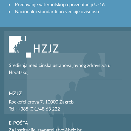
Predavanje vaterpolskoj reprezentaciji U-16
Nacionalni standardi prevencije ovisnosti
Središnja medicinska ustanova javnog zdravstva u
Hrvatskoj
HZJZ
Rockefellerova 7, 10000 Zagreb
Tel.: +385 (0)1/48 63 222
E-POŠTA
Za institucije: ravnateljstvo@hzjz.hr