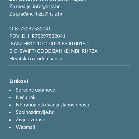
Za medije: info@hzjz.hr
Za građane: hzjz@hzjz.hr
OIB: 75297532041
PDV ID: HR75297532041
IBAN: HR12 1001 0051 8630 0016 0
BIC (SWIFT) CODE BANKE: NBHRHR2X
Hrvatska narodna banka
Linkovi
Suradne ustanove
Neću rak
NP ranog otkrivanja slabovidnosti
Spolnozdravlje.hr
Živjeti zdravo
Webmail