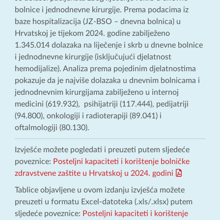
bolnice i jednodnevne kirurgije. Prema podacima iz
baze hospitalizacija (JZ-BSO – dnevna bolnica) u
Hrvatskoj je tijekom 2024. godine zabilježeno
1.345.014 dolazaka na liječenje i skrb u dnevne bolnice
i jednodnevne kirurgije (isključujući djelatnost
hemodijalize). Analiza prema pojedinim djelatnostima
pokazuje da je najviše dolazaka u dnevnim bolnicama i
jednodnevnim kirurgijama zabilježeno u internoj
medicini (619.932), psihijatriji (117.444), pedijatriji
(94.800), onkologiji i radioterapiji (89.041) i
oftalmologiji (80.130).
Izvješće možete pogledati i preuzeti putem sljedeće
poveznice:
Posteljni kapaciteti i korištenje bolničke
zdravstvene zaštite u Hrvatskoj u 2024. godini
Tablice objavljene u ovom izdanju izvješća možete
preuzeti u formatu Excel-datoteka (.xls/.xlsx) putem
sljedeće poveznice:
Posteljni kapaciteti i korištenje