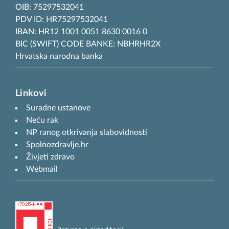
OIB: 75297532041
PDV ID: HR75297532041
IBAN: HR12 1001 0051 8630 0016 0
BIC (SWIFT) CODE BANKE: NBHRHR2X
Hrvatska narodna banka
Linkovi
Suradne ustanove
Neću rak
NP ranog otkrivanja slabovidnosti
Spolnozdravlje.hr
Živjeti zdravo
Webmail