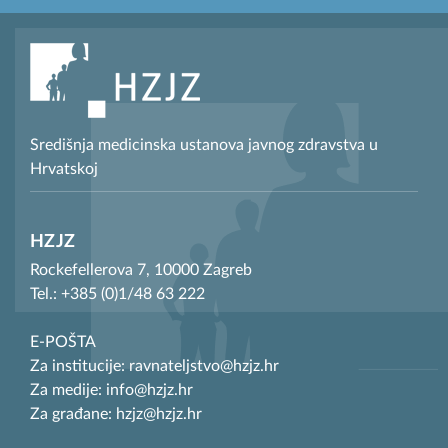
Središnja medicinska ustanova javnog zdravstva u
Hrvatskoj
HZJZ
Rockefellerova 7, 10000 Zagreb
Tel.: +385 (0)1/48 63 222
E-POŠTA
Za institucije: ravnateljstvo@hzjz.hr
Za medije: info@hzjz.hr
Za građane: hzjz@hzjz.hr