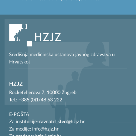
Središnja medicinska ustanova javnog zdravstva u
Hrvatskoj
HZJZ
Rockefellerova 7, 10000 Zagreb
Tel.: +385 (0)1/48 63 222
E-POŠTA
Za institucije: ravnateljstvo@hzjz.hr
Za medije: info@hzjz.hr