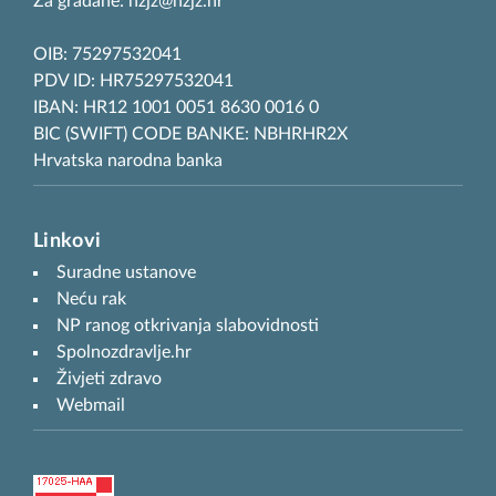
Za građane: hzjz@hzjz.hr
OIB: 75297532041
PDV ID: HR75297532041
IBAN: HR12 1001 0051 8630 0016 0
BIC (SWIFT) CODE BANKE: NBHRHR2X
Hrvatska narodna banka
Linkovi
Suradne ustanove
Neću rak
NP ranog otkrivanja slabovidnosti
Spolnozdravlje.hr
Živjeti zdravo
Webmail