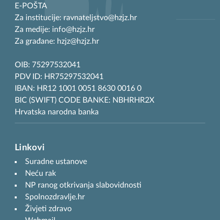
E-POŠTA
Za institucije: ravnateljstvo@hzjz.hr
Za medije: info@hzjz.hr
Za građane: hzjz@hzjz.hr
OIB: 75297532041
PDV ID: HR75297532041
IBAN: HR12 1001 0051 8630 0016 0
BIC (SWIFT) CODE BANKE: NBHRHR2X
Hrvatska narodna banka
Linkovi
Suradne ustanove
Neću rak
NP ranog otkrivanja slabovidnosti
Spolnozdravlje.hr
Živjeti zdravo