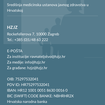
Središnja medicinska ustanova javnog zdravstva u
Hrvatskoj
HZJZ
Rockefellerova 7, 10000 Zagreb
Tel.: +385 (0)1/48 63 222
E-POŠTA
Za institucije: ravnateljstvo@hzjz.hr
Za medije: info@hzjz.hr
Za građane: hzjz@hzjz.hr
OIB: 75297532041
PDV ID: HR75297532041
IBAN: HR12 1001 0051 8630 0016 0
BIC (SWIFT) CODE BANKE: NBHRHR2X
Hrvatska narodna banka