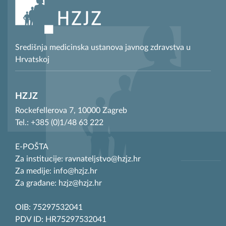
Središnja medicinska ustanova javnog zdravstva u
Hrvatskoj
HZJZ
Rockefellerova 7, 10000 Zagreb
Tel.: +385 (0)1/48 63 222
E-POŠTA
Za institucije: ravnateljstvo@hzjz.hr
Za medije: info@hzjz.hr
Za građane: hzjz@hzjz.hr
OIB: 75297532041
PDV ID: HR75297532041