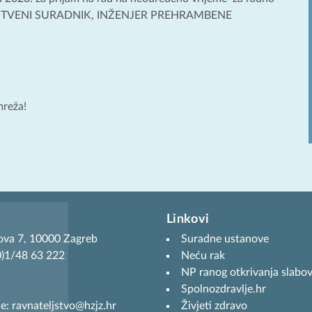
AVSTVENI SURADNIK, INŽENJER PREHRAMBENE
mreža!
Linkovi
ova 7, 10000 Zagreb
Suradne ustanove
(0)1/48 63 222
Neću rak
NP ranog otkrivanja slabov
Spolnozdravlje.hr
je: ravnateljstvo@hzjz.hr
Živjeti zdravo