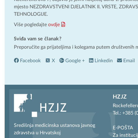
mjesto NEZDRAVSTVENI DJELATNIK II. VRSTE, ZDR
TEHNOLOGIJE.
Više pogledajte
ovdje
Sviđa vam se članak?
Preporučite ga prijateljima i kolegama putem društvenih 
Facebook
X
Google +
Linkedin
Email
HZJZ
Rockefeller
Tel.: +385 
Središnja medicinska ustanova javnog
E-POŠTA
zdravstva u Hrvatskoj
Za instituci