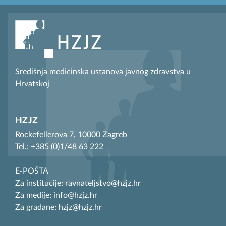
Središnja medicinska ustanova javnog zdravstva u
Hrvatskoj
HZJZ
Rockefellerova 7, 10000 Zagreb
Tel.: +385 (0)1/48 63 222
E-POŠTA
Za institucije: ravnateljstvo@hzjz.hr
Za medije: info@hzjz.hr
Za građane: hzjz@hzjz.hr