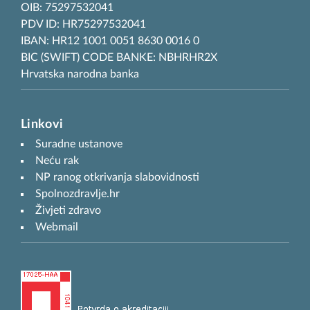
OIB: 75297532041
PDV ID: HR75297532041
IBAN: HR12 1001 0051 8630 0016 0
BIC (SWIFT) CODE BANKE: NBHRHR2X
Hrvatska narodna banka
Linkovi
Suradne ustanove
Neću rak
NP ranog otkrivanja slabovidnosti
Spolnozdravlje.hr
Živjeti zdravo
Webmail