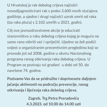
U Hrvatskoj je rak debelog crijeva najčešći
novodijagnosticirani rak s preko 3.600 novih slučajeva
godišnje, a ujedno i drugi najčešći uzrok smrti od raka
(iza raka pluća) s 2.102 umrlih u 2021. godini.
Cilj ove javnozdravstvene akcije je educirati
stanovništvo o raku debelog crijeva kojeg je moguće ne
samo rano otkriti već i spriječiti. Ujedno se želi podići
svijest o organiziranim preventivnim pregledima koji se
provode još od 2008. godine u okviru Nacionalnog
programa ranog otkrivanja raka debelog crijeva. U
Program se pozivaju svi građani u dobi od 50. do
navršene 74. godine.
Pozivamo Vas da se pridružite i doprinesete daljnjem
jačanju aktivnosti na području prevencije, ranog
otkrivanja i liječenja raka debelog crijeva.
Zagreb, Trg Petra Preradovića
4.3.2023. od 10.00 do 14.00 sati