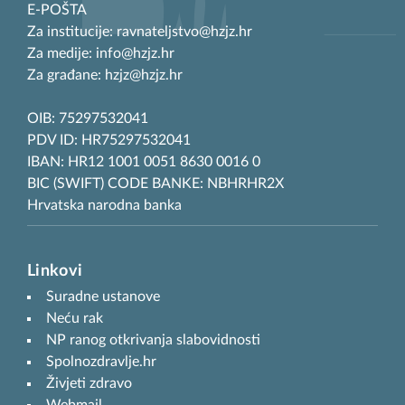
E-POŠTA
Za institucije: ravnateljstvo@hzjz.hr
Za medije: info@hzjz.hr
Za građane: hzjz@hzjz.hr
OIB: 75297532041
PDV ID: HR75297532041
IBAN: HR12 1001 0051 8630 0016 0
BIC (SWIFT) CODE BANKE: NBHRHR2X
Hrvatska narodna banka
Linkovi
Suradne ustanove
Neću rak
NP ranog otkrivanja slabovidnosti
Spolnozdravlje.hr
Živjeti zdravo