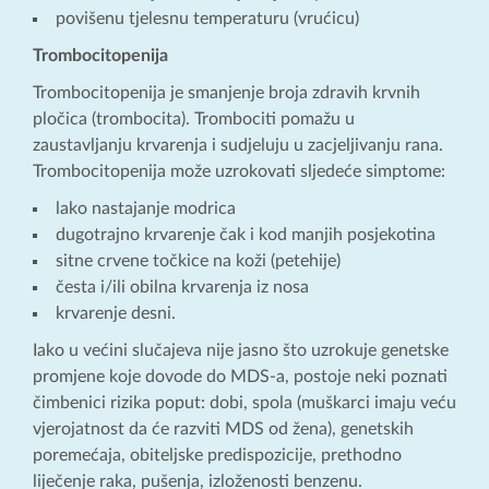
povišenu tjelesnu temperaturu (vrućicu)
Trombocitopenija
Trombocitopenija je smanjenje broja zdravih krvnih
pločica (trombocita). Trombociti pomažu u
zaustavljanju krvarenja i sudjeluju u zacjeljivanju rana.
Trombocitopenija može uzrokovati sljedeće simptome:
lako nastajanje modrica
dugotrajno krvarenje čak i kod manjih posjekotina
sitne crvene točkice na koži (petehije)
česta i/ili obilna krvarenja iz nosa
krvarenje desni.
Iako u većini slučajeva nije jasno što uzrokuje genetske
promjene koje dovode do MDS-a, postoje neki poznati
čimbenici rizika poput: dobi, spola (muškarci imaju veću
vjerojatnost da će razviti MDS od žena), genetskih
poremećaja, obiteljske predispozicije, prethodno
liječenje raka, pušenja, izloženosti benzenu.