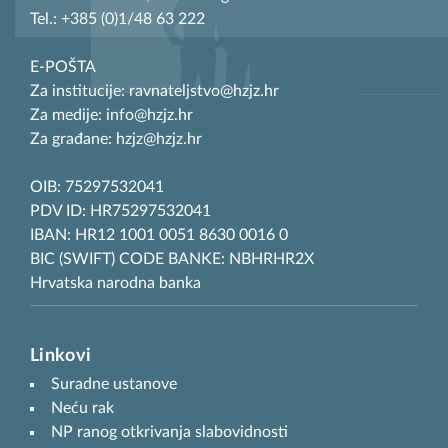
Tel.: +385 (0)1/48 63 222
E-POŠTA
Za institucije: ravnateljstvo@hzjz.hr
Za medije: info@hzjz.hr
Za građane: hzjz@hzjz.hr
OIB: 75297532041
PDV ID: HR75297532041
IBAN: HR12 1001 0051 8630 0016 0
BIC (SWIFT) CODE BANKE: NBHRHR2X
Hrvatska narodna banka
Linkovi
Suradne ustanove
Neću rak
NP ranog otkrivanja slabovidnosti