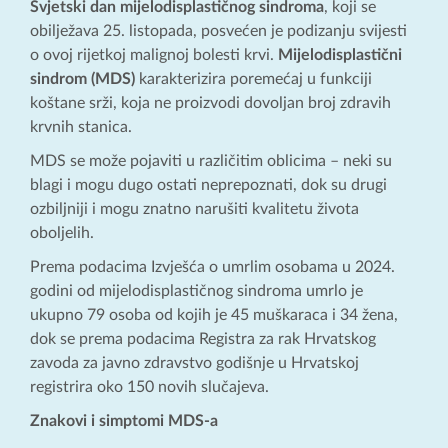
Svjetski dan mijelodisplastičnog sindroma
, koji se
obilježava 25. listopada, posvećen je podizanju svijesti
o ovoj rijetkoj malignoj bolesti krvi.
Mijelodisplastični
sindrom (MDS)
karakterizira poremećaj u funkciji
koštane srži, koja ne proizvodi dovoljan broj zdravih
krvnih stanica.
MDS se može pojaviti u različitim oblicima – neki su
blagi i mogu dugo ostati neprepoznati, dok su drugi
ozbiljniji i mogu znatno narušiti kvalitetu života
oboljelih.
Prema podacima Izvješća o umrlim osobama u 2024.
godini od mijelodisplastičnog sindroma umrlo je
ukupno 79 osoba od kojih je 45 muškaraca i 34 žena,
dok se prema podacima Registra za rak Hrvatskog
zavoda za javno zdravstvo godišnje u Hrvatskoj
registrira oko 150 novih slučajeva.
Znakovi i simptomi MDS-a