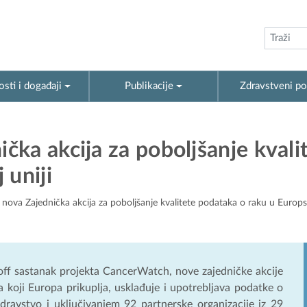
sti i događaji
Publikacije
Zdravstveni po
ka akcija za poboljšanje kvali
 uniji
ova Zajednička akcija za poboljšanje kvalitete podataka o raku u Europsk
off sastanak projekta CancerWatch, nove zajedničke akcije
a koji Europa prikuplja, usklađuje i upotrebljava podatke o
dravstvo i uključivanjem 92 partnerske organizacije iz 29