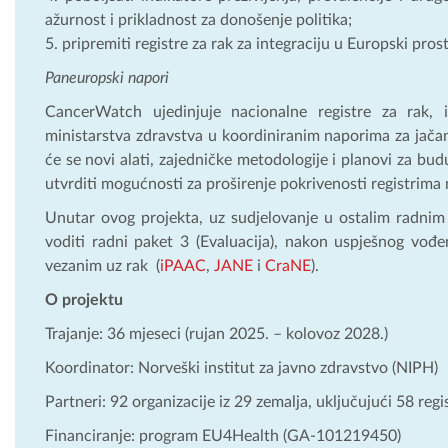
ažurnost i prikladnost za donošenje politika;
pripremiti registre za rak za integraciju u Europski pr
Paneuropski napori
CancerWatch ujedinjuje nacionalne registre za rak, in
ministarstva zdravstva u koordiniranim naporima za jača
će se novi alati, zajedničke metodologije i planovi za bu
utvrditi mogućnosti za proširenje pokrivenosti registrima
Unutar ovog projekta, uz sudjelovanje u ostalim radni
voditi radni paket 3 (Evaluacija), nakon uspješnog vođ
vezanim uz rak (
iPAAC
,
JANE
i
CraNE
).
O projektu
Trajanje: 36 mjeseci (rujan 2025. – kolovoz 2028.)
Koordinator: Norveški institut za javno zdravstvo (NIPH)
Partneri: 92 organizacije iz 29 zemalja, uključujući 58 regi
Financiranje: program EU4Health (GA-101219450)