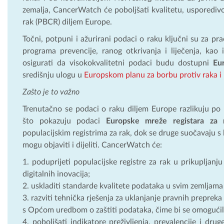
zemalja, CancerWatch će poboljšati kvalitetu, usporedivo
rak (PBCR) diljem Europe.
Točni, potpuni i ažurirani podaci o raku ključni su za pr
programa prevencije, ranog otkrivanja i liječenja, kao 
osigurati da visokokvalitetni podaci budu dostupni
Eu
središnju ulogu u
Europskom planu za borbu protiv raka i 
Zašto je to važno
Trenutačno se podaci o raku diljem Europe razlikuju po k
što pokazuju podaci
Europske mreže registara za 
populacijskim registrima za rak, dok se druge suočavaju s 
mogu objaviti i dijeliti. CancerWatch će:
poduprijeti populacijske registre za rak u prikupljan
digitalnih inovacija;
uskladiti standarde kvalitete podataka u svim zemljam
razviti tehnička rješenja za uklanjanje pravnih preprek
s Općom uredbom o zaštiti podataka, čime bi se omogućila
poboljšati indikatore preživljenja, prevalencije i dru