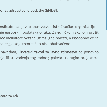
ostor za zdravstvene podatke (EHDS).
stitute za javno zdravstvo, istraživačke organizacije i
nje europskih podataka o raku. Zajedničkom akcijom pružit
duće indikatore vezane uz maligne bolesti, a istodobno će se
 na regije koje trenutačno nisu obuhvaćene.
m paketima,
Hrvatski zavod za javno zdravstvo
će ponovno
enja ili su-vođenja tog radnog paketa u drugim projektima
stara za rak