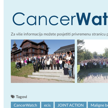
Za više informacija možete posjetiti privremenu stranicu 
Tagovi
CancerWatch
ecis
JOINT ACTION
Maligne bo