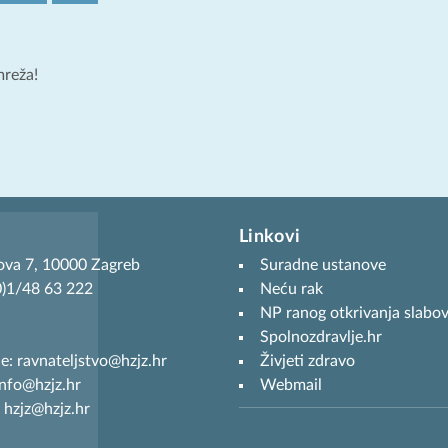
mreža!
Linkovi
ova 7, 10000 Zagreb
Suradne ustanove
(0)1/48 63 222
Neću rak
NP ranog otkrivanja slabov
Spolnozdravlje.hr
je: ravnateljstvo@hzjz.hr
Živjeti zdravo
info@hzjz.hr
Webmail
 hzjz@hzjz.hr