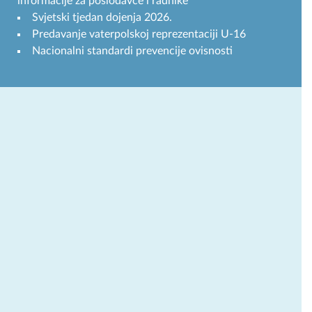
informacije za poslodavce i radnike
Svjetski tjedan dojenja 2026.
Predavanje vaterpolskoj reprezentaciji U-16
Nacionalni standardi prevencije ovisnosti