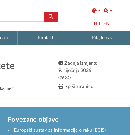
HR
EN
daci
Kontakt
Pitajte nas
Zadnja izmjena:
tete
9. siječnja 2026.
09:30
Ispiši stranicu
oj uniji
Povezane objave
Europski sustav za informacije o raku (ECIS)