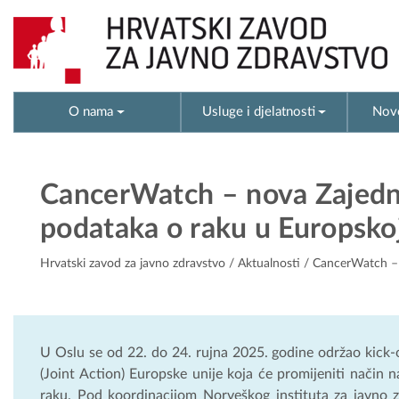
O nama
Usluge i djelatnosti
Novo
CancerWatch – nova Zajednič
podataka o raku u Europskoj
Hrvatski zavod za javno zdravstvo
/
Aktualnosti
/ CancerWatch – n
U Oslu se od 22. do 24. rujna 2025. godine održao kick-
(Joint Action) Europske unije koja će promijeniti način n
raku. Pod koordinacijom Norveškog instituta za javno z