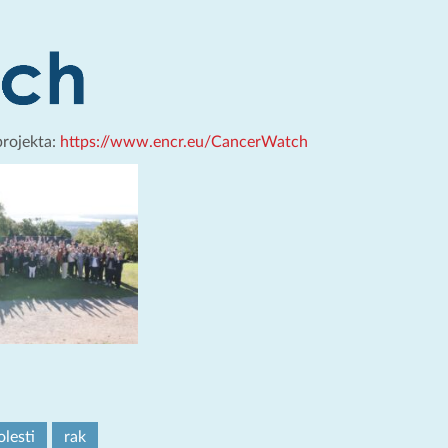
projekta:
https://www.encr.eu/CancerWatch
lesti
rak