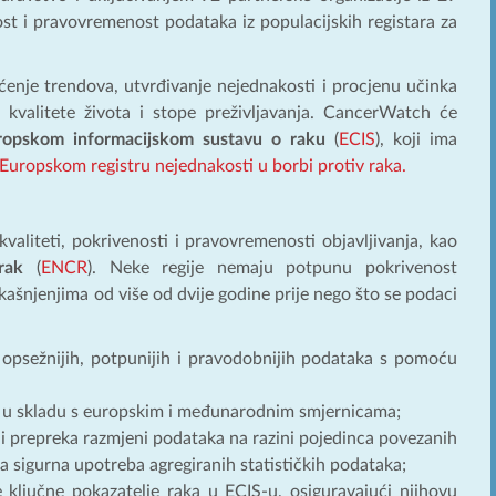
st i pravovremenost podataka iz populacijskih registara za
aćenje trendova, utvrđivanje nejednakosti i procjenu učinka
i kvalitete života i stope preživljavanja. CancerWatch će
ropskom informacijskom sustavu o raku
(
ECIS
), koji ima
Europskom registru nejednakosti u borbi protiv raka.
valiteti, pokrivenosti i pravovremenosti objavljivanja, kao
rak
(
ENCR
). Neke regije nemaju potpunu pokrivenost
kašnjenjima od više od dvije godine prije nego što se podaci
ju opsežnijih, potpunijih i pravodobnijih podataka s pomoću
a u skladu s europskim i međunarodnim smjernicama;
a i prepreka razmjeni podataka na razini pojedinca povezanih
 sigurna upotreba agregiranih statističkih podataka;
ge ključne pokazatelje raka u ECIS-u, osiguravajući njihovu