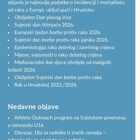
objavio je najnovije podatke o incidenciji i mortalitetu
od raka u Europi, uključujući i Hrvatsku
Obilježen Dan plavog irisa
Svjetski dan štitnjače 2026.
Europski tjedan borbe protiv raka 2026.
Svjetski dan borbe protiv raka jajnika 2026.
Epidemiologija raka debelog i završnog crijeva
Mjesec svjesnosti o raku debelog crijeva
Međunarodni dan djece oboljele od malignih
bolesti 2026.
Obilježen Svjetski dan borbe protiv raka
Rak u Hrvatskoj 2023./2024.
Nedavne objave
Athlete Outreach program na Svjetskom prvenstvu
u vaterpolu U16
Obrazac 18a za radnike iz trećih zemalja –