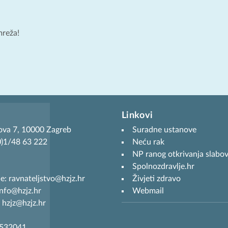
mreža!
Linkovi
ova 7, 10000 Zagreb
Suradne ustanove
(0)1/48 63 222
Neću rak
NP ranog otkrivanja slabov
Spolnozdravlje.hr
je: ravnateljstvo@hzjz.hr
Živjeti zdravo
info@hzjz.hr
Webmail
 hzjz@hzjz.hr
7532041