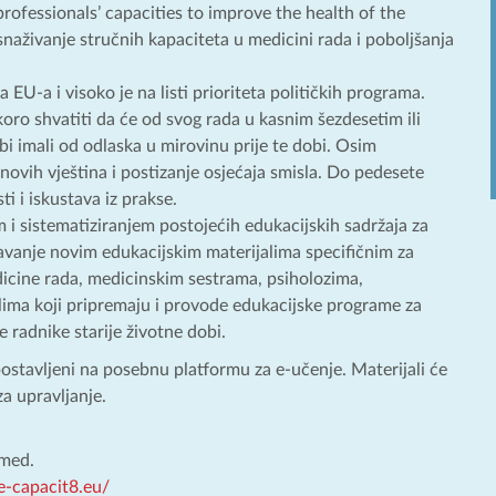
ofessionals’ capacities to improve the health of the
 osnaživanje stručnih kapaciteta u medicini rada i poboljšanja
EU-a i visoko je na listi prioriteta političkih programa.
oro shvatiti da će od svog rada u kasnim šezdesetim ili
i imali od odlaska u mirovinu prije te dobi. Osim
e novih vještina i postizanje osjećaja smisla. Do pedesete
i i iskustava iz prakse.
m i sistematiziranjem postojećih edukacijskih sadržaja za
avanje novim edukacijskim materijalima specifičnim za
edicine rada, medicinskim sestrama, psiholozima,
lima koji pripremaju i provode edukacijske programe za
 radnike starije životne dobi.
e postavljeni na posebnu platformu za e-učenje. Materijali će
za upravljanje.
.med.
e-capacit8.eu/