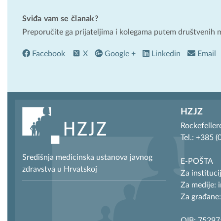
Sviđa vam se članak?
Preporučite ga prijateljima i kolegama putem društvenih 
Facebook
X
Google +
Linkedin
Email
HZJZ
Rockefeller
Tel.: +385 
Središnja medicinska ustanova javnog
E-POŠTA
zdravstva u Hrvatskoj
Za instituci
Za medije: 
Za građane:
OIB: 7529