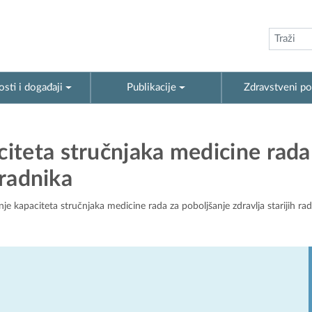
sti i događaji
Publikacije
Zdravstveni po
iteta stručnjaka medicine rada
 radnika
e kapaciteta stručnjaka medicine rada za poboljšanje zdravlja starijih ra