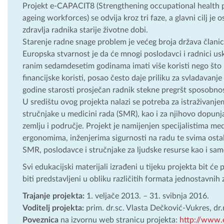
Projekt e-CAPACIT8 (Strengthening occupational health pr
ageing workforces) se odvija kroz tri faze, a glavni cilj je
zdravlja radnika starije životne dobi.
Starenje radne snage problem je većeg broja država članica 
Europska stvarnost je da će mnogi poslodavci i radnici usk
ranim sedamdesetim godinama imati više koristi nego što b
financijske koristi, posao često daje priliku za svladavanj
godine starosti prosječan radnik stekne pregršt sposobnost
U središtu ovog projekta nalazi se potreba za istraživanje
stručnjake u medicini rada (SMR), kao i za njihovo dopunj
zemlju i područje. Projekt je namijenjen specijalistima m
ergonomima, inženjerima sigurnosti na radu te svima osta
SMR, poslodavce i stručnjake za ljudske resurse kao i same
Svi edukacijski materijali izrađeni u tijeku projekta bit ć
biti predstavljeni u obliku različitih formata jednostavnih 
Trajanje projekta:
1. veljače 2013. – 31. svibnja 2016.
Voditelj projekta:
prim. dr.sc. Vlasta Dečković-Vukres, dr
Poveznica
na izvornu web stranicu projekta:
http://www.