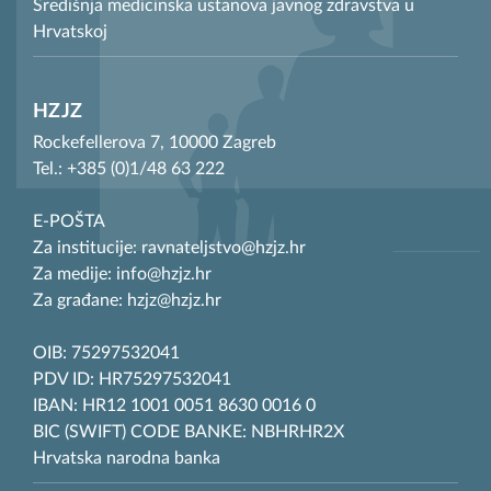
Središnja medicinska ustanova javnog zdravstva u
Hrvatskoj
HZJZ
Rockefellerova 7, 10000 Zagreb
Tel.: +385 (0)1/48 63 222
E-POŠTA
Za institucije: ravnateljstvo@hzjz.hr
Za medije: info@hzjz.hr
Za građane: hzjz@hzjz.hr
OIB: 75297532041
PDV ID: HR75297532041
IBAN: HR12 1001 0051 8630 0016 0
BIC (SWIFT) CODE BANKE: NBHRHR2X
Hrvatska narodna banka