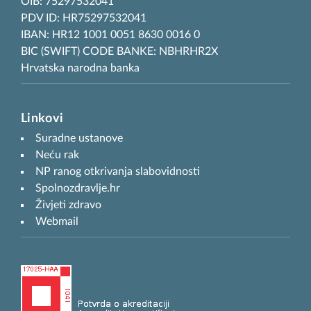
OIB: 75297532041
PDV ID: HR75297532041
IBAN: HR12 1001 0051 8630 0016 0
BIC (SWIFT) CODE BANKE: NBHRHR2X
Hrvatska narodna banka
Linkovi
Suradne ustanove
Neću rak
NP ranog otkrivanja slabovidnosti
Spolnozdravlje.hr
Živjeti zdravo
Webmail