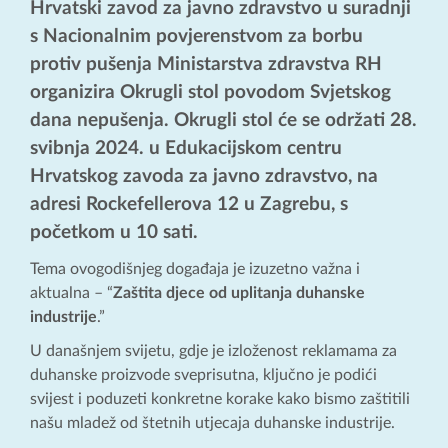
Hrvatski zavod za javno zdravstvo u suradnji
s Nacionalnim povjerenstvom za borbu
protiv pušenja Ministarstva zdravstva RH
organizira Okrugli stol povodom Svjetskog
dana nepušenja. Okrugli stol će se održati 28.
svibnja 2024. u Edukacijskom centru
Hrvatskog zavoda za javno zdravstvo, na
adresi Rockefellerova 12 u Zagrebu, s
početkom u 10 sati.
Tema ovogodišnjeg događaja je izuzetno važna i
aktualna – “
Zaštita djece od uplitanja duhanske
industrije
.”
U današnjem svijetu, gdje je izloženost reklamama za
duhanske proizvode sveprisutna, ključno je podići
svijest i poduzeti konkretne korake kako bismo zaštitili
našu mladež od štetnih utjecaja duhanske industrije.