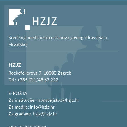
Središnja medicinska ustanova javnog zdravstva u
Hrvatskoj
HZJZ
Rockefellerova 7, 10000 Zagreb
Tel.: +385 (0)1/48 63 222
E-POŠTA
Za institucije: ravnateljstvo@hzjz.hr
Za medije: info@hzjz.hr
Za građane: hzjz@hzjz.hr