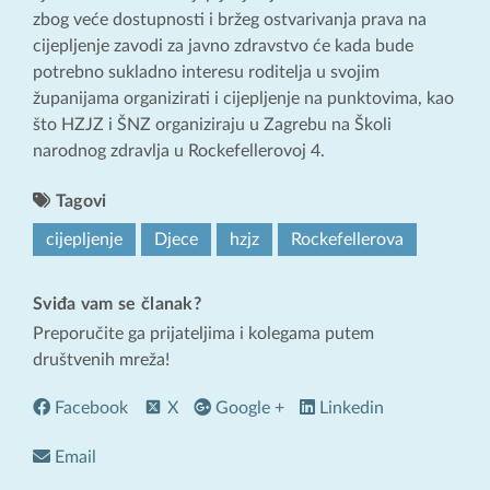
zbog veće dostupnosti i bržeg ostvarivanja prava na
cijepljenje zavodi za javno zdravstvo će kada bude
potrebno sukladno interesu roditelja u svojim
županijama organizirati i cijepljenje na punktovima, kao
što HZJZ i ŠNZ organiziraju u Zagrebu na Školi
narodnog zdravlja u Rockefellerovoj 4.
Tagovi
cijepljenje
Djece
hzjz
Rockefellerova
Sviđa vam se članak?
Preporučite ga prijateljima i kolegama putem
društvenih mreža!
Facebook
X
Google +
Linkedin
Email