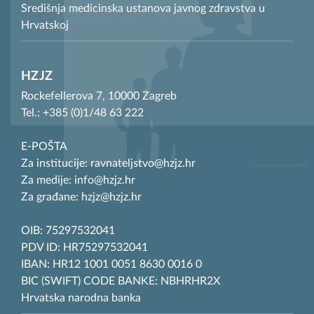
Središnja medicinska ustanova javnog zdravstva u
Hrvatskoj
HZJZ
Rockefellerova 7, 10000 Zagreb
Tel.: +385 (0)1/48 63 222
E-POŠTA
Za institucije: ravnateljstvo@hzjz.hr
Za medije: info@hzjz.hr
Za građane: hzjz@hzjz.hr
OIB: 75297532041
PDV ID: HR75297532041
IBAN: HR12 1001 0051 8630 0016 0
BIC (SWIFT) CODE BANKE: NBHRHR2X
Hrvatska narodna banka