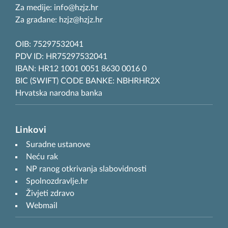
Za medije: info@hzjz.hr
Za građane: hzjz@hzjz.hr
OIB: 75297532041
PDV ID: HR75297532041
IBAN: HR12 1001 0051 8630 0016 0
BIC (SWIFT) CODE BANKE: NBHRHR2X
Hrvatska narodna banka
Linkovi
Suradne ustanove
Neću rak
NP ranog otkrivanja slabovidnosti
Spolnozdravlje.hr
Živjeti zdravo
Webmail