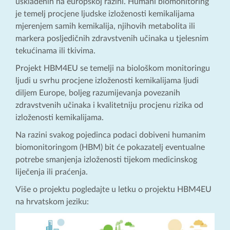
usklađenih na europskoj razini. Humani biomonitoring
je temelj procjene ljudske izloženosti kemikalijama
mjerenjem samih kemikalija, njihovih metabolita ili
markera posljedičnih zdravstvenih učinaka u tjelesnim
tekućinama ili tkivima.
Projekt HBM4EU se temelji na biološkom monitoringu
ljudi u svrhu procjene izloženosti kemikalijama ljudi
diljem Europe, boljeg razumijevanja povezanih
zdravstvenih učinaka i kvalitetniju procjenu rizika od
izloženosti kemikalijama.
Na razini svakog pojedinca podaci dobiveni humanim
biomonitoringom (HBM) bit će pokazatelj eventualne
potrebe smanjenja izloženosti tijekom medicinskog
liječenja ili praćenja.
Više o projektu pogledajte u letku o projektu HBM4EU
na hrvatskom jeziku: