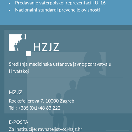
Predavanje vaterpolskoj reprezentaciji U-16
Nacionalni standardi prevencije ovisnosti
Središnja medicinska ustanova javnog zdravstva u
Hrvatskoj
HZJZ
Rockefellerova 7, 10000 Zagreb
Tel.: +385 (0)1/48 63 222
E-POŠTA
Za institucije: ravnateljstvo@hzjz.hr