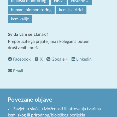
biološki monitoring
HBM
HBM4EU
humani biomonitoring
kemijski rizici
kemikalije
Sviđa vam se članak?
Preporučite ga prijateljima i kolegama putem
društvenih mreža!
Facebook
X
Google +
Linkedin
Email
Povezane objave
Savjeti u slučaju izloženosti ili otrovanja tvarima
kemijskog ili prirodnog/biološkog porijekla