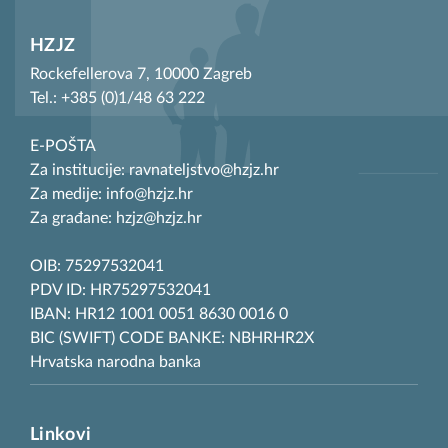
HZJZ
Rockefellerova 7, 10000 Zagreb
Tel.: +385 (0)1/48 63 222
E-POŠTA
Za institucije: ravnateljstvo@hzjz.hr
Za medije: info@hzjz.hr
Za građane: hzjz@hzjz.hr
OIB: 75297532041
PDV ID: HR75297532041
IBAN: HR12 1001 0051 8630 0016 0
BIC (SWIFT) CODE BANKE: NBHRHR2X
Hrvatska narodna banka
Linkovi