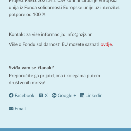
Projekt FSEU.2021.MZ.039 sufinancirala je Europska
unija iz Fonda solidarnosti Europske unije uz intenzitet
potpore od 100 %
Kontakt za više informacija: info@hzjz.hr
Više o Fondu solidarnosti EU možete saznati
ovdje
.
Sviđa vam se članak?
Preporučite ga prijateljima i kolegama putem
društvenih mreža!
Facebook
X
Google +
Linkedin
Email