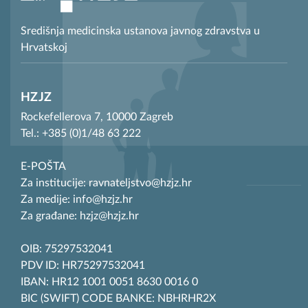
Središnja medicinska ustanova javnog zdravstva u
Hrvatskoj
HZJZ
Rockefellerova 7, 10000 Zagreb
Tel.: +385 (0)1/48 63 222
E-POŠTA
Za institucije: ravnateljstvo@hzjz.hr
Za medije: info@hzjz.hr
Za građane: hzjz@hzjz.hr
OIB: 75297532041
PDV ID: HR75297532041
IBAN: HR12 1001 0051 8630 0016 0
BIC (SWIFT) CODE BANKE: NBHRHR2X