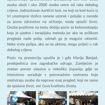
osoba oboli i oko 2000 osoba umre od raka debelog
crijeva. Jednostavan kartični test, na koji se kod kuće iz
tri uzastopne stolice nanese uzorak i pošalje u zavode
za javno zdravstvo na očitanje, može spasiti život.
Osobe pozitivne na testu dobiju poziv za kolonoskopiju
koja je ujedno i terapijska metoda jer ako se prilikom
pregleda nađe polip, odmah ga je moguće ukloniti.
Neke vrste polipa, ako se ne uklone, mogu prijeći u rak
debelog crijeva.
Poziv na prevenciju uputila je i gđa Marija Banjad,
predsjednica ove zagrebačke udruge. Zamijećen je
znatan porast odaziva u nekoliko županija gdje se
intenzivno surađuje s patronažnim sestrama koje
motiviraju osobe da naprave ovaj pregled, koji ne samo
da spašava život, već čuva kvalitetu života.