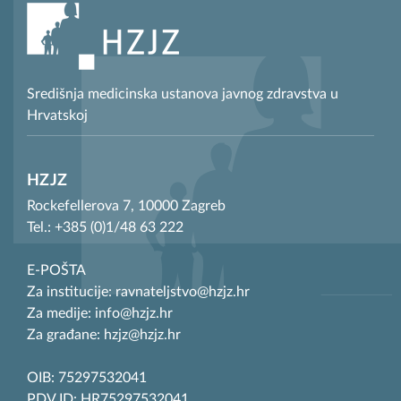
Središnja medicinska ustanova javnog zdravstva u
Hrvatskoj
HZJZ
Rockefellerova 7, 10000 Zagreb
Tel.: +385 (0)1/48 63 222
E-POŠTA
Za institucije: ravnateljstvo@hzjz.hr
Za medije: info@hzjz.hr
Za građane: hzjz@hzjz.hr
OIB: 75297532041
PDV ID: HR75297532041