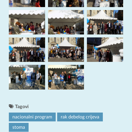
Tagovi
nacionalni program
rak debelog crijeva
stoma