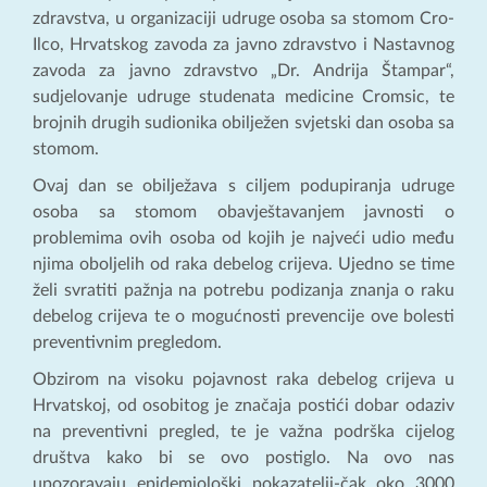
zdravstva, u organizaciji udruge osoba sa stomom Cro-
Ilco, Hrvatskog zavoda za javno zdravstvo i Nastavnog
zavoda za javno zdravstvo „Dr. Andrija Štampar“,
sudjelovanje udruge studenata medicine Cromsic, te
brojnih drugih sudionika obilježen svjetski dan osoba sa
stomom.
Ovaj dan se obilježava s ciljem podupiranja udruge
osoba sa stomom obavještavanjem javnosti o
problemima ovih osoba od kojih je najveći udio među
njima oboljelih od raka debelog crijeva. Ujedno se time
želi svratiti pažnja na potrebu podizanja znanja o raku
debelog crijeva te o mogućnosti prevencije ove bolesti
preventivnim pregledom.
Obzirom na visoku pojavnost raka debelog crijeva u
Hrvatskoj, od osobitog je značaja postići dobar odaziv
na preventivni pregled, te je važna podrška cijelog
društva kako bi se ovo postiglo. Na ovo nas
upozoravaju epidemiološki pokazatelji-čak oko 3000