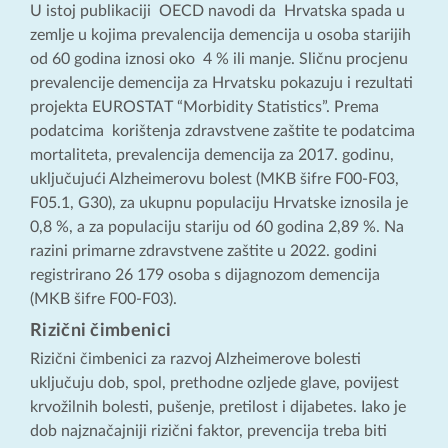
U istoj publikaciji OECD navodi da Hrvatska spada u
zemlje u kojima prevalencija demencija u osoba starijih
od 60 godina iznosi oko 4 % ili manje. Sličnu procjenu
prevalencije demencija za Hrvatsku pokazuju i rezultati
projekta EUROSTAT “Morbidity Statistics”. Prema
podatcima korištenja zdravstvene zaštite te podatcima
mortaliteta, prevalencija demencija za 2017. godinu,
uključujući Alzheimerovu bolest (MKB šifre F00-F03,
F05.1, G30), za ukupnu populaciju Hrvatske iznosila je
0,8 %, a za populaciju stariju od 60 godina 2,89 %. Na
razini primarne zdravstvene zaštite u 2022. godini
registrirano 26 179 osoba s dijagnozom demencija
(MKB šifre F00-F03).
Rizični čimbenici
Rizični čimbenici za razvoj Alzheimerove bolesti
uključuju dob, spol, prethodne ozljede glave, povijest
krvožilnih bolesti, pušenje, pretilost i dijabetes. Iako je
dob najznačajniji rizični faktor, prevencija treba biti