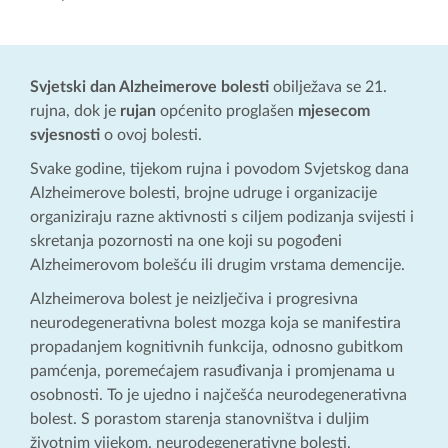
Svjetski dan Alzheimerove bolesti
obilježava se 21.
rujna, dok je
rujan
općenito proglašen
mjesecom
svjesnosti
o ovoj bolesti.
Svake godine, tijekom rujna i povodom Svjetskog dana
Alzheimerove bolesti, brojne udruge i organizacije
organiziraju razne aktivnosti s ciljem podizanja svijesti i
skretanja pozornosti na one koji su pogođeni
Alzheimerovom bolešću ili drugim vrstama demencije.
Alzheimerova bolest je neizlječiva i progresivna
neurodegenerativna bolest mozga koja se manifestira
propadanjem kognitivnih funkcija, odnosno gubitkom
pamćenja, poremećajem rasuđivanja i promjenama u
osobnosti. To je ujedno i najčešća neurodegenerativna
bolest. S porastom starenja stanovništva i duljim
životnim vijekom, neurodegenerativne bolesti,