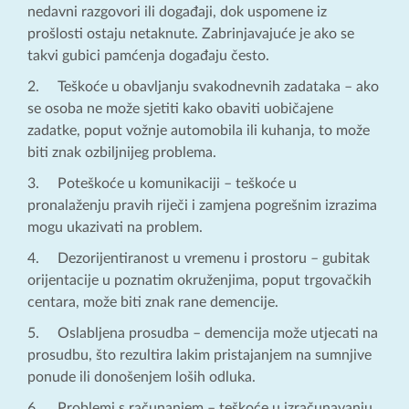
nedavni razgovori ili događaji, dok uspomene iz
prošlosti ostaju netaknute. Zabrinjavajuće je ako se
takvi gubici pamćenja događaju često.
2. Teškoće u obavljanju svakodnevnih zadataka – ako
se osoba ne može sjetiti kako obaviti uobičajene
zadatke, poput vožnje automobila ili kuhanja, to može
biti znak ozbiljnijeg problema.
3. Poteškoće u komunikaciji – teškoće u
pronalaženju pravih riječi i zamjena pogrešnim izrazima
mogu ukazivati na problem.
4. Dezorijentiranost u vremenu i prostoru – gubitak
orijentacije u poznatim okruženjima, poput trgovačkih
centara, može biti znak rane demencije.
5. Oslabljena prosudba – demencija može utjecati na
prosudbu, što rezultira lakim pristajanjem na sumnjive
ponude ili donošenjem loših odluka.
6. Problemi s računanjem – teškoće u izračunavanju