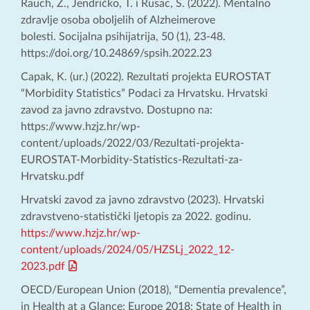
Rauch, Z., Jendričko, T. i Rusac, S. (2022). Mentalno
zdravlje osoba oboljelih of Alzheimerove
bolesti. Socijalna psihijatrija, 50 (1), 23-48.
https://doi.org/10.24869/spsih.2022.23
Capak, K. (ur.) (2022). Rezultati projekta EUROSTAT
“Morbidity Statistics” Podaci za Hrvatsku. Hrvatski
zavod za javno zdravstvo. Dostupno na:
https://www.hzjz.hr/wp-
content/uploads/2022/03/Rezultati-projekta-
EUROSTAT-Morbidity-Statistics-Rezultati-za-
Hrvatsku.pdf
Hrvatski zavod za javno zdravstvo (2023). Hrvatski
zdravstveno-statistički ljetopis za 2022. godinu.
https://www.hzjz.hr/wp-
content/uploads/2024/05/HZSLj_2022_12-
2023.pdf
OECD/European Union (2018), “Dementia prevalence”,
in Health at a Glance: Europe 2018: State of Health in