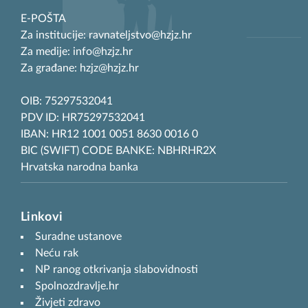
E-POŠTA
Za institucije: ravnateljstvo@hzjz.hr
Za medije: info@hzjz.hr
Za građane: hzjz@hzjz.hr
OIB: 75297532041
PDV ID: HR75297532041
IBAN: HR12 1001 0051 8630 0016 0
BIC (SWIFT) CODE BANKE: NBHRHR2X
Hrvatska narodna banka
Linkovi
Suradne ustanove
Neću rak
NP ranog otkrivanja slabovidnosti
Spolnozdravlje.hr
Živjeti zdravo