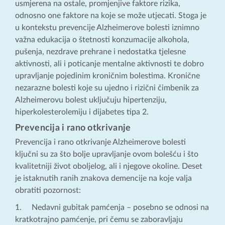
usmjerena na ostale, promjenjive faktore rizika,
odnosno one faktore na koje se može utjecati. Stoga je
u kontekstu prevencije Alzheimerove bolesti iznimno
važna edukacija o štetnosti konzumacije alkohola,
pušenja, nezdrave prehrane i nedostatka tjelesne
aktivnosti, ali i poticanje mentalne aktivnosti te dobro
upravljanje pojedinim kroničnim bolestima. Kronične
nezarazne bolesti koje su ujedno i rizični čimbenik za
Alzheimerovu bolest uključuju hipertenziju,
hiperkolesterolemiju i dijabetes tipa 2.
Prevencija i rano otkrivanje
Prevencija i rano otkrivanje Alzheimerove bolesti
ključni su za što bolje upravljanje ovom bolešću i što
kvalitetniji život oboljelog, ali i njegove okoline. Deset
je istaknutih ranih znakova demencije na koje valja
obratiti pozornost:
1. Nedavni gubitak pamćenja – posebno se odnosi na
kratkotrajno pamćenje, pri čemu se zaboravljaju