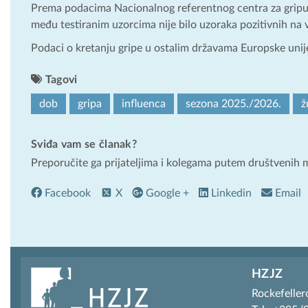
Prema podacima Nacionalnog referentnog centra za gripu
među testiranim uzorcima nije bilo uzoraka pozitivnih na v
Podaci o kretanju gripe u ostalim državama Europske uni
Tagovi
dob
gripa
influenca
sezona 2025./2026.
ž
Sviđa vam se članak?
Preporučite ga prijateljima i kolegama putem društvenih 
Facebook
X
Google +
Linkedin
Email
HZJZ
Rockefeller