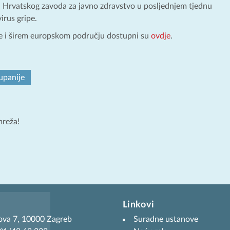
 Hrvatskog zavoda za javno zdravstvo u posljednjem tjednu
irus gripe.
je i širem europskom području dostupni su
ovdje
.
upanije
mreža!
Linkovi
ova 7, 10000 Zagreb
Suradne ustanove