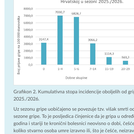
Grafikon 2. Kumulativna stopa incidencije oboljelih od g
2025./2026.
Uz sezonu gripe uobičajeno se povezuje tzv. višak smrti 
sezone gripe. To je posljedica činjenice da je gripa u od
godina i stariji te kronični bolesnici neovisno o dobi, če
koliko stvarno osoba umre izravno ili, što je češće, neizra