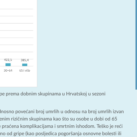
ripe prema dobnim skupinama u Hrvatskoj u sezoni
odnosno povećani broj umrlih u odnosu na broj umrlih izvan
ređenim rizičnim skupinama kao što su osobe u dobi od 65
šće praćena komplikacijama i smrtnim ishodom. Teško je reći
vno od gripe (kao posljedica pogoršanja osnovne bolesti ili